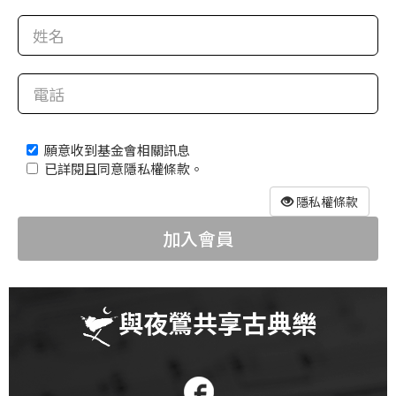
科
夜
鶯
出
版
願意收到基金會相關訊息
品
已詳閱且同意隱私權條款。
最
隱私權條款
新
加入會員
消
息
關
與夜鶯共享古典樂
於
夜
鶯