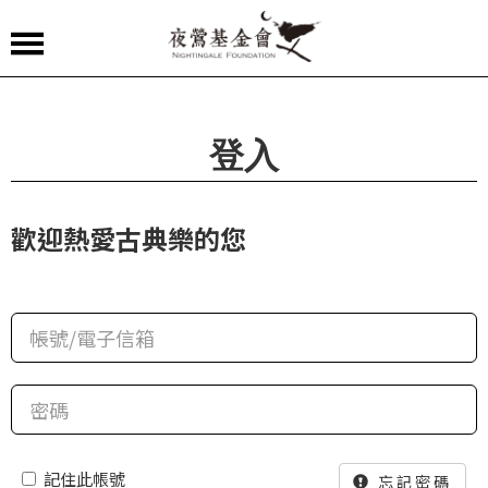
夜
鶯
嚴
登入
選
夜
歡迎熱愛古典樂的您
鶯
導
聆
夜
鶯
講
堂
記住此帳號
忘記密碼