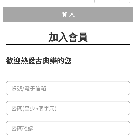
華
格
登 入
納
圖
加入會員
書
館
歡迎熱愛古典樂的您
講
師
與
藝
術
家
夜
鶯
百