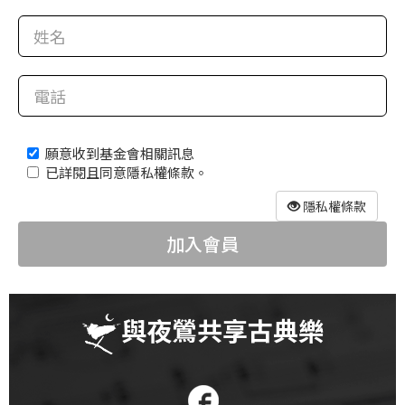
科
夜
鶯
出
版
願意收到基金會相關訊息
品
已詳閱且同意隱私權條款。
最
隱私權條款
新
加入會員
消
息
關
與夜鶯共享古典樂
於
夜
鶯