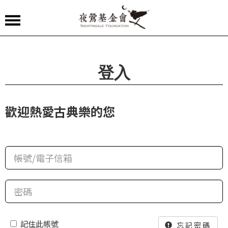
夜
鶯
嚴
登入
選
夜
歡迎熱愛古典樂的您
鶯
導
聆
夜
鶯
講
堂
記住此帳號
忘記密碼