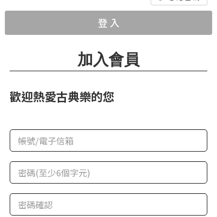
華
格
登 入
納
圖
加入會員
書
館
歡迎熱愛古典樂的您
講
師
與
藝
術
家
夜
鶯
百