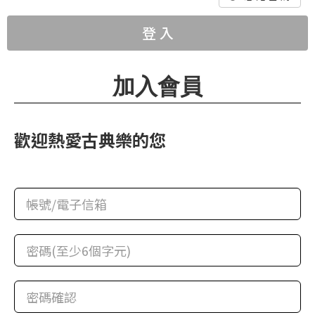
華
格
登 入
納
圖
加入會員
書
館
歡迎熱愛古典樂的您
講
師
與
藝
術
家
夜
鶯
百