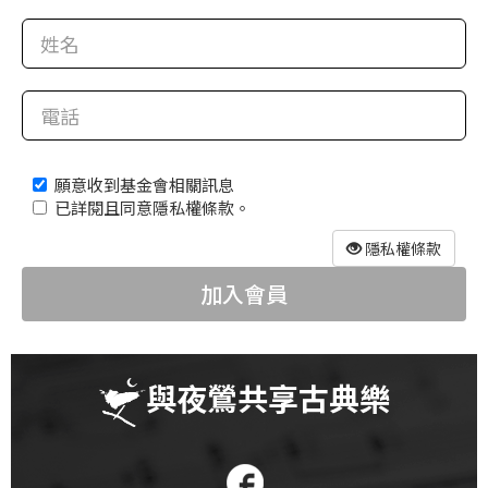
科
夜
鶯
出
版
願意收到基金會相關訊息
品
已詳閱且同意隱私權條款。
最
隱私權條款
新
加入會員
消
息
關
與夜鶯共享古典樂
於
夜
鶯