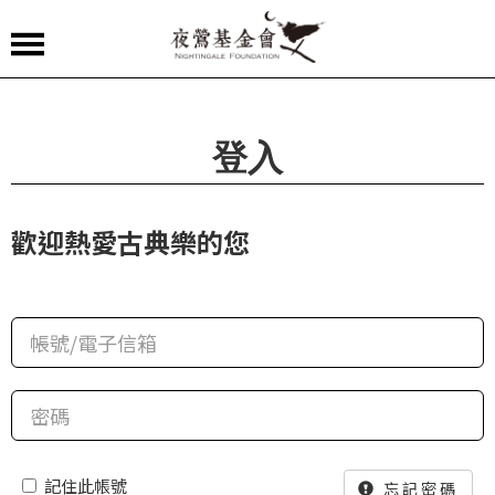
夜
鶯
嚴
登入
選
夜
歡迎熱愛古典樂的您
鶯
導
聆
夜
鶯
講
堂
記住此帳號
忘記密碼