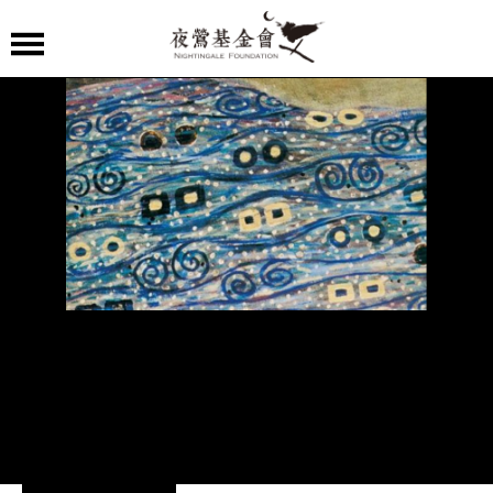
夜
鶯
嚴
選
夜
鶯
導
聆
夜
鶯
講
堂