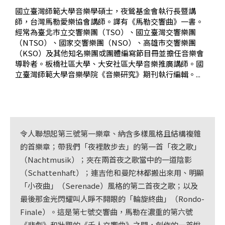
基
國立臺灣師範大學音樂學碩士，夜鶯基金會執行長暨講
金
師，台灣馬勒愛樂協會講師。譯有《馬勒交響曲》一書。
經常為臺北市立交響樂團（TSO）、國立臺灣交響樂團
會
（NTSO）、國家交響樂團（NSO）、高雄市交響樂團
（KSO）及其他知名樂團或團體編寫節目冊並擔任音樂會
聯
導聆者。板橋社區大學、大安社區大學音樂推廣講師。國
絡
立臺灣師範大學音樂學院《音樂研究》期刊執行編輯。...
我
們
登
令人聯想起第三號第一樂章、納含多樣風格且結構複雜
入/
的首樂章；帶我們「夜裡散步去」的第一首「夜之歌」
加
（Nachtmusik）；夾在兩首夜之歌當中的一道陰影
入
（Schattenhaft）；連吉他和曼陀林都搬出來用、明顯
會
「小夜曲」（Serenade）風格的第二首夜之歌；以及
員
最後那金光閃耀叫人睜不開眼的「輪旋終曲」（Rondo-
Finale）。這是第七號交響曲，馬勒在濃重的第六號
回
《悲劇》和壯觀的《千人交響曲》之間，創作的一首悅