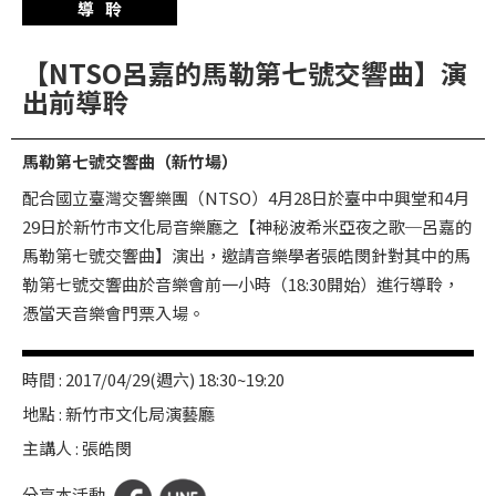
導聆
華
格
【NTSO呂嘉的馬勒第七號交響曲】演
納
出前導聆
圖
書
馬勒第七號交響曲（新竹場）
館
配合國立臺灣交響樂團（NTSO）4月28日於臺中中興堂和4月
講
29日於新竹市文化局音樂廳之【神秘波希米亞夜之歌─呂嘉的
師
馬勒第七號交響曲】演出，邀請音樂學者張皓閔針對其中的馬
與
勒第七號交響曲於音樂會前一小時（18:30開始）進行導聆，
藝
憑當天音樂會門票入場。
術
家
時間 : 2017/04/29(週六) 18:30~19:20
地點 : 新竹市文化局演藝廳
夜
主講人 : 張皓閔
鶯
百
分享本活動