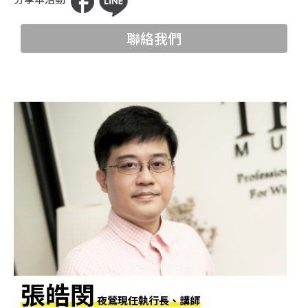
科
聯絡我們
夜
鶯
出
版
品
最
新
消
息
關
於
夜
張皓閔
鶯
夜鶯現任執行長、講師