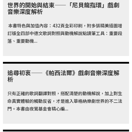
世界的開始與結束——「尼貝龍指環」戲劇
科
音樂深度解析
夜
本書特色與加值內容：432頁全彩印刷，附多張精美插圖增
鶯
訂版全四部中德文歌詞對照與動機解說點讀筆工具：重要段
出
落、重要動機...
版
品
最
追尋初衷——《帕西法爾》戲劇音樂深度解
新
析
消
息
只有正確的歌詞翻譯對照，搭配清楚的動機解說，加上對生
命真實體驗的觸動反省，才是進入華格納樂劇世界的不二法
關
門。本書由夜鶯基金會精心編...
於
夜
鶯