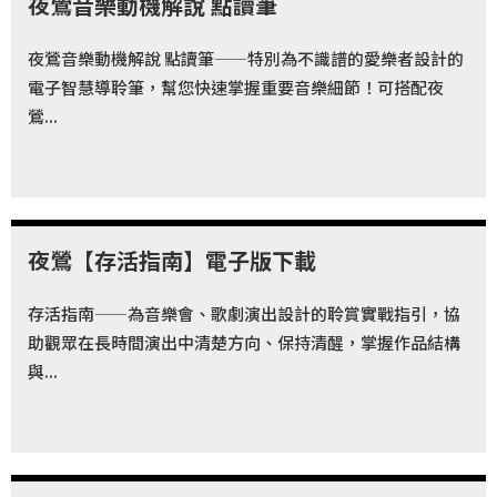
夜鶯音樂動機解說 點讀筆
華
格
夜鶯音樂動機解說 點讀筆——特別為不識譜的愛樂者設計的
納
電子智慧導聆筆，幫您快速掌握重要音樂細節！可搭配夜
圖
鶯...
書
館
講
師
夜鶯【存活指南】電子版下載
與
藝
存活指南——為音樂會、歌劇演出設計的聆賞實戰指引，協
助觀眾在長時間演出中清楚方向、保持清醒，掌握作品結構
術
與...
家
夜
鶯
百