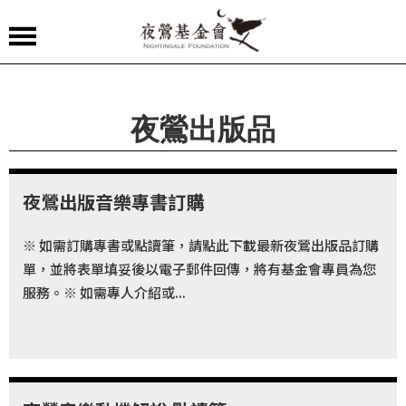
夜
鶯
嚴
夜鶯出版品
選
夜
夜鶯出版音樂專書訂購
鶯
導
※ 如需訂購專書或點讀筆，請點此下載最新夜鶯出版品訂購
聆
單，並將表單填妥後以電子郵件回傳，將有基金會專員為您
服務。※ 如需專人介紹或...
夜
鶯
講
堂