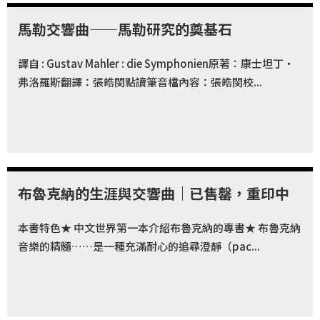
首
頁
馬勒交響曲——馬勒研究的奠基石
譯自 : Gustav Mahler : die Symphonien原著：康士坦丁・
弗洛羅斯翻譯：張皓閔點讀筆音檔內容：張皓閔校...
布魯克納的生涯與交響曲｜已售罄，重印中
本書特色★ 中文世界第一本介紹布魯克納的專書★ 布魯克納
音樂的精髓……是一種充滿耐心的追尋澄靜（pac...