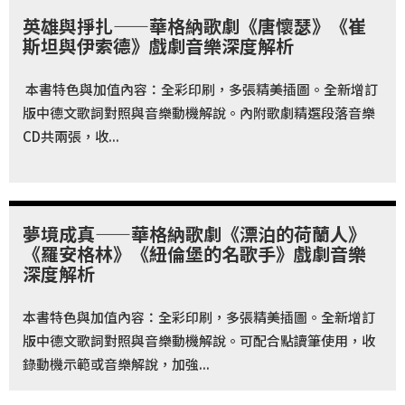
基
英雄與掙扎——華格納歌劇《唐懷瑟》《崔
金
斯坦與伊索德》戲劇音樂深度解析
會
本書特色與加值內容：全彩印刷，多張精美插圖。全新增訂
聯
版中德文歌詞對照與音樂動機解說。內附歌劇精選段落音樂
絡
CD共兩張，收...
我
們
登
夢境成真——華格納歌劇《漂泊的荷蘭人》
入/
《羅安格林》《紐倫堡的名歌手》戲劇音樂
加
深度解析
入
會
本書特色與加值內容：全彩印刷，多張精美插圖。全新增訂
版中德文歌詞對照與音樂動機解說。可配合點讀筆使用，收
員
錄動機示範或音樂解說，加強...
回