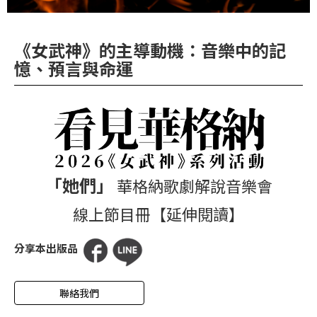
華
格
《女武神》的主導動機：音樂中的記
納
憶、預言與命運
圖
書
館
講
師
與
「她們」
華格納歌劇解說音樂會
藝
線上節目冊【延伸閱讀】
術
家
分享本出版品
夜
鶯
聯絡我們
百