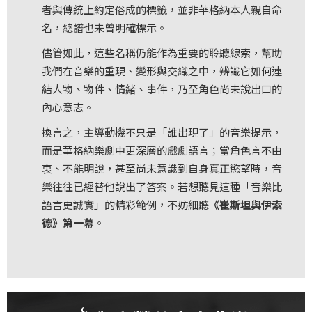
基
者與傳統上約定俗成的標籤，並非華格納本人親自命
金
名，總譜也未曾明確標示。
會
儘管如此，這些名稱仍能作為重要的聆聽線索，幫助
我們在音樂的重現、變形與交織之中，辨識它如何連
聯
結人物、物件、情緒、事件，乃至角色尚未說出口的
絡
內心意志。
我
換言之，主導動機不只是「誰出現了」的音樂提示，
們
而是華格納樂劇中更深層的戲劇語言；當角色言不由
登
衷、不能明說，甚至尚未意識到自身真正慾望時，音
入/
樂往往已經替他說出了答案。若想聽見這種「音樂比
語言更誠實」的精彩範例，不妨細聽
《崔斯坦與伊索
加
德》第一幕
。
入
會
員
回