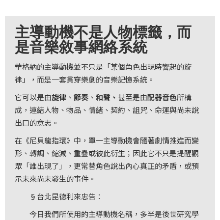
科
主導動機不是人物標籤，而
夜
是音樂敘事網絡系統
鶯
出
華格納的主導動機並不只是「某個角色出現時響起的旋
版
律」，而是一套貫穿樂劇的音樂記憶系統。
品
它可以是由
旋律
、
節奏
、
和聲、
甚至是由
配器音色
所構
最
成，連結人物、物品、情緒、契約、詛咒、命運與尚未說
新
出口的意志。
消
在《尼貝龍指環》中，單一主導動機會隨著劇情推進而變
息
形、轉調、縮減、重疊或彼此衍生；因此它不只是提醒觀
眾「誰出現了」，更常替角色說出內心真正的矛盾，或預
關
示未來尚未發生的事件。
於
§台北昆德利來忠告：
夜
鶯
今日我們所使用的主導動機名稱，多半是後世研究學