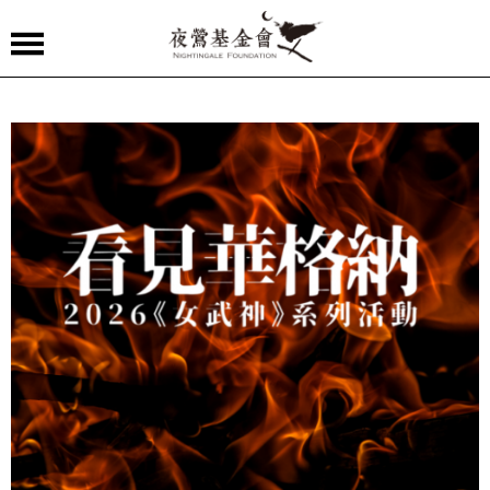
夜
鶯
嚴
選
夜
鶯
導
聆
夜
鶯
講
堂