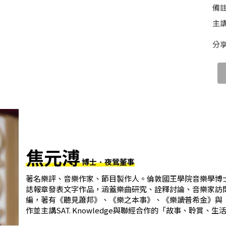
備註
主講
分
焦元溥
博士．夜鶯董事
著名樂評、音樂作家、節目製作人。倫敦國王學院音樂學博
誌報章發表文字作品，涵蓋樂曲研究、詮釋討論、音樂家訪
編，著有《聽見蕭邦》、《樂之本事》、《樂讀普希金》與
作並主講SAT. Knowledge與聯經合作的「故事、聆賞、生活