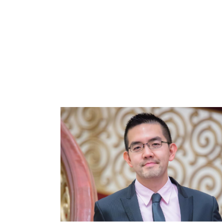
科
夜
鶯
出
版
品
最
新
消
息
關
於
夜
鶯