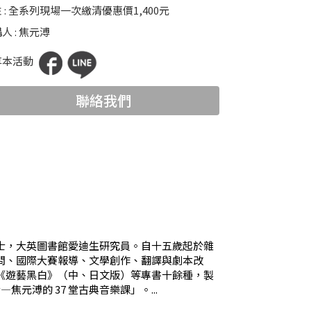
 : 全系列現場一次繳清優惠價1,400元
人 : 焦元溥
享本活動
聯絡我們
士，大英圖書館愛迪生研究員。自十五歲起於雜
問、國際大賽報導、文學創作、翻譯與劇本改
《遊藝黑白》（中、日文版）等專書十餘種，製
—焦元溥的 37 堂古典音樂課」。...