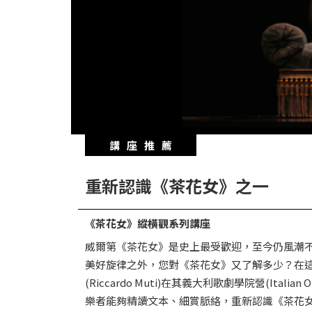
華
格
納
圖
書
館
講
講座推薦
師
與
重新認識《茶花女》之一
藝
術
《茶花女》縱橫觀系列講座
家
威爾第《茶花女》是史上最受歡迎，至今仍風潮
美好旋律之外，您對《茶花女》又了解多少？在這
夜
(Riccardo Muti)在其義大利歌劇學院營(Ital
鶯
樂者能夠精讀文本、細賞脈絡，重新認識《茶花
百