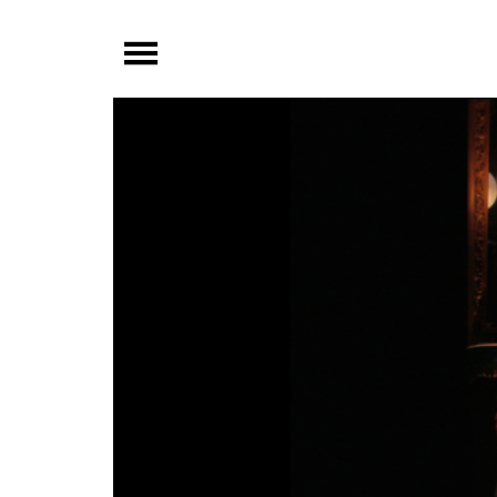
夜
鶯
嚴
選
夜
鶯
導
聆
夜
鶯
講
堂