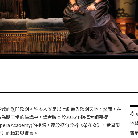
不減的熱門歌劇。許多人就是以此劇進入歌劇天地。然而，在
時間 
為期三堂的演講中，講者將本於2016年指揮大師慕提
地點
ian Opera Academy)的授課，逐段逐句分析《茶花女》，希望愛
費用 
女》的精彩與豐富。