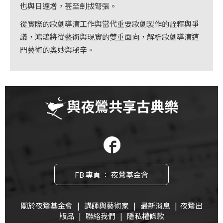
首
也與日遽增，甚至劍拔弩張。
頁
從實際的歌劇導演工作與當代重要歌劇製作的詮釋與爭
議，鴻鴻將從藝術與現實的雙重面向，解析歌劇導演這
門藝術的奧妙與秘辛。
與夜鶯共享古典樂
FB 專頁 ： 夜鶯基金會
關於夜鶯基金會
|
講師與藝術家
|
最新消息
|
夜鶯出
版品
|
聯絡我們
|
隱私權條款