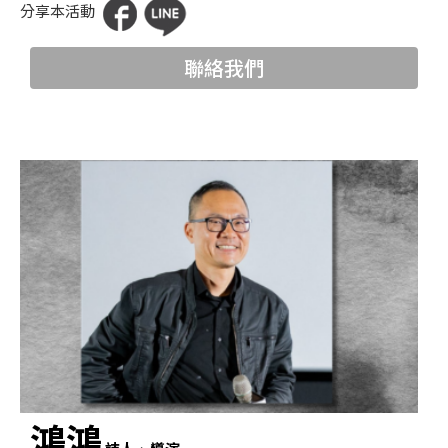
分享本活動
科
夜
聯絡我們
鶯
出
版
品
最
新
消
息
關
於
夜
鴻鴻
鶯