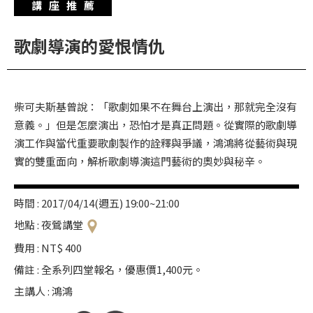
講座推薦
華
格
歌劇導演的愛恨情仇
納
圖
書
柴可夫斯基曾說：「歌劇如果不在舞台上演出，那就完全沒有
館
意義。」但是怎麼演出，恐怕才是真正問題。從實際的歌劇導
講
演工作與當代重要歌劇製作的詮釋與爭議，鴻鴻將從藝術與現
師
實的雙重面向，解析歌劇導演這門藝術的奧妙與秘辛。
與
藝
時間 : 2017/04/14(週五) 19:00~21:00
術
地點 : 夜鶯講堂
家
費用 : NT$ 400
夜
備註 : 全系列四堂報名，優惠價1,400元。
鶯
主講人 : 鴻鴻
百