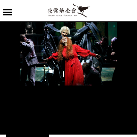
夜
鶯
嚴
選
夜
鶯
導
聆
夜
鶯
講
堂