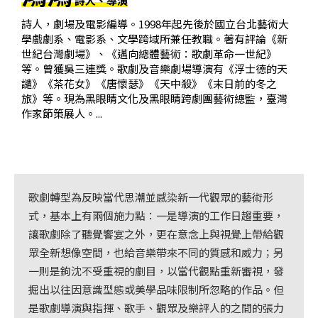
詩人、導演
基
詩人，劇場及電影編導。1998年起先後於國立台北藝術大
金
學戲劇系、電影系、文學跨域所兼任教職。著有評論《新
會
世紀台灣劇場》、《邁向總體藝術：歌劇革命一世紀》
等。曾獲吳三連獎。歌劇及音樂劇場導演有《浮士德的天
聯
譴》《茶花女》《唐懷瑟》《天中殺》《末日前的冬之
絡
旅》等。現為黑眼睛文化及黑眼睛跨劇團藝術總監，臺灣
作家節策展人。...
我
們
登
入/
歌劇轉型為反映當代思潮並感染新一代觀眾的藝術形
加
式，基本上有兩個施力點：一是導演的工作日趨重要，
入
讓歌劇除了聽覺饗宴之外，更在意念上與視覺上帶給觀
會
眾全新想像空間，也給音樂帶來不同的質感和威力；另
員
一則是鉤沈不受重視的劇目，以當代觀點重新審視，發
掘出以往因意識型態或美學品味限制所忽略的作品。但
回
是歌劇導演與指揮、歌手、觀眾及樂評人的之間的張力