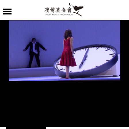
夜
鶯
嚴
選
夜
鶯
導
聆
夜
鶯
講
堂