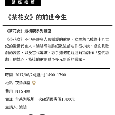
講座推薦
華
格
《茶花女》的前世今生
納
圖
《茶花女》縱橫觀系列講座
書
《茶花女》不但是許多人最鍾愛的歌劇，女主角也成為十九世
館
紀的愛情代言人。鴻鴻導演將細數這部名作從小說、戲劇到歌
講
劇的變貌，以及當代導演、歌手如何追隨威爾第創作「當代歌
師
劇」的雄心，為這齣歌劇賦予多元新貌的嘗試。
與
藝
時間 : 2017/06/24(週六) 14:00~17:00
術
地點 : 夜鶯講堂
家
費用 : NT$ 400
夜
備註 : 全系列現場一次繳清優惠價1,400元
鶯
主講人 : 鴻鴻
百