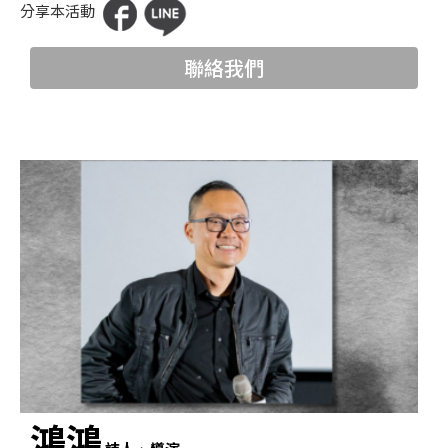
分享本活動
科
夜
聯絡我們
鶯
出
版
品
最
新
消
息
關
於
夜
鴻鴻
鶯