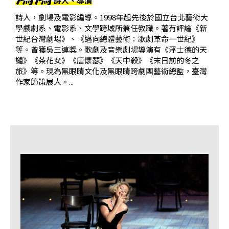
詩人、導演
基
詩人，劇場及電影編導。1998年起先後於國立台北藝術大
金
學戲劇系、電影系、文學跨域所兼任教職。著有評論《新
會
世紀台灣劇場》、《邁向總體藝術：歌劇革命一世紀》
等。曾獲吳三連獎。歌劇及音樂劇場導演有《浮士德的天
聯
譴》《茶花女》《唐懷瑟》《天中殺》《末日前的冬之
絡
旅》等。現為黑眼睛文化及黑眼睛跨劇團藝術總監，臺灣
作家節策展人。...
我
們
登
入/
加
入
會
員
回