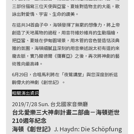
首
三部份描寫三位天使與亞當、夏娃對造物主的大能，歌
頁
詠出對愛情、宇宙、生命的讚美。
在這共34首曲子中，海頓發揮了無窮的想像力，將上帝
創造了天地萬物的過程，用音符維妙維肖的生動描繪，
把亞當、夏娃在伊甸園場景，用木管的音色營造恬淡典
雅的氛圍，海頓細膩且深刻的用音樂述說太初有道的來
龍去脈，實乃韓德爾《彌賽亞》之後，再次將神劇的藝
術推向最高峰。
6月29日，合唱馬利將在「夜鶯講堂」與您深度剖析這
齣偉大的神劇《創世記》。
相關演出資訊
2019/7/28 Sun. 台北國家音樂廳
台北愛樂三大神劇計畫二部曲－海頓逝世
210週年紀念
海頓《創世記》
J. Haydn: Die Schöpfung