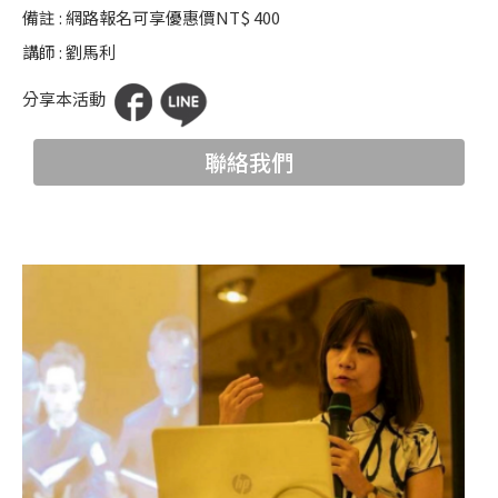
備註 : 網路報名可享優惠價NT$ 400
科
講師 : 劉馬利
夜
分享本活動
鶯
出
聯絡我們
版
品
最
新
消
息
關
於
夜
鶯