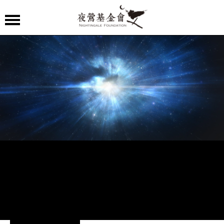
夜
鶯
嚴
選
夜
鶯
導
聆
夜
鶯
講
堂