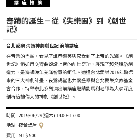
講座推薦
華
格
奇蹟的誕生－從《失樂園》到《創世
納
記》
圖
書
台北愛樂 海頓神劇創世記 演前講座
館
在音樂的盡頭，看見了謙恭讚美與感受到了上帝的光輝。《創
講
世記》猶如用交響曲頌讚上帝的創世奇功，展現了超然脫俗創
師
造力，是海頓晚年充滿智慧的鉅作。適逢台北愛樂2019年將帶
與
來的三大神劇計畫，夜鶯講堂也共襄盛舉與台北愛樂文教基金
藝
會合作，特舉辦此系列演出前講座邀請劉馬利老師為大家深度
剖析這齣偉大的神劇《創世記》。
術
家
時間 : 2019/06/29(週六) 14:00~17:00
夜
地點 : 夜鶯講堂
鶯
費用 : NT$ 500
百