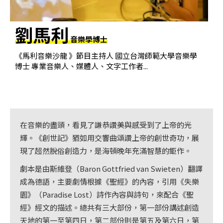
基
金
劉馬利
會
音樂學博士
聯
《馬利音樂沙龍 》節目主持人 國立台灣師範大學音樂學
博士 專業音樂人、媒體人、文字工作者...
絡
我
們
登
在音樂的盡頭，看見了謙恭讚美與感受到了上帝的光
入/
輝。《創世記》猶如用交響曲頌讚上帝的創世奇功，展
加
現了超然脫俗創造力，是海頓晚年充滿智慧的鉅作。
入
劇本是由斯維登（Baron Gottfried van Swieten）翻譯
會
成為德語，主要劇情根據《聖經》的內容，引用《失樂
員
園》（Paradise Lost）詩作內容與詩句，來配合《聖
經》經文的描述。總共有三大部份，第一部份講述創造
回
天地的第一至第四日，第二部份則是第五及第六日，第