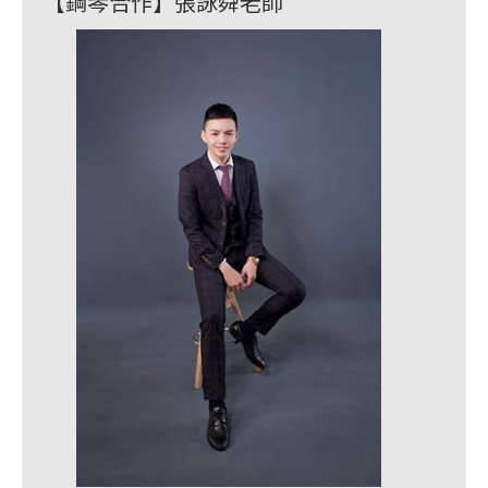
【鋼琴合作】張詠舜老師