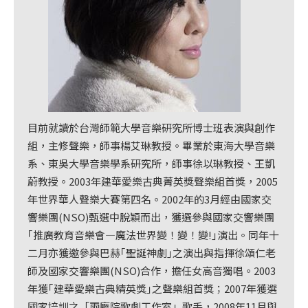
目前就讀於台灣師範大學音樂研究所博士班表演與創作
組，主修聲樂，師事楊艾琳教授。畢業於東海大學音樂
系、東吳大學音樂學系研究所，師事徐以琳教授、王凱
蔚教授。2003年建華愛樂古典菁英獎聲樂組首獎，2005
年世界華人聲樂大賽第四名。2002年的3月經由國家交
響樂團(NSO)甄選中脫穎而出，獲選參與國家交響樂團
｢推廣教育音樂會—魔法世界變！變！變!｣演出。同年十
二月亦獲邀參與巴赫｢聖誕神劇｣之演出與指揮徐頌仁老
師及國家交響樂團(NSO)合作，擔任女高音獨唱。2003
年獲｢建華愛樂古典精英獎｣之聲樂組首獎；2007年獲選
國家培訓之「兩廳院歌劇工作室」歌手，2008年11月與