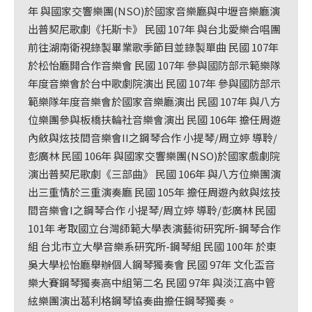
年 與國家交響樂團(NSO)於國家音樂廳與中壢音樂廳演
出普契尼歌劇《托斯卡》 民國 107年 與台北愛樂合唱團
前往湖南衛視錄製畢業歌季節目並錄製單曲 民國 107年
於松怡廳開合作音樂會 民國 107年 參與國防部示範樂隊
年度音樂會於台中歌劇院演出 民國 107年 參與國防部示
範樂隊年度音樂會於國家音樂廳演出 民國 107年 與八方
位樂團參與板橋扶輪社音樂會演出 民國 106年 擔任周遊
內斂與炫技間音樂會II之鋼琴合作 小提琴/周立婷 導聆/
彭廣林 民國 106年 與國家交響樂團(NSO)於國家戲劇院
演出普契尼歌劇《三部曲》 民國 106年 與八方位樂團演
出三重情於三重演奏廳 民國 105年 擔任周遊內斂與炫技
間音樂會I之鋼琴合作 小提琴/周立婷 導聆/彭廣林 民國
101年 考取國立台灣師範大學表演藝術研究所-鋼琴合作
組 台北市立大學音樂系研究所-鋼琴組 民國 100年 於東
吳大學松怡廳舉辦個人鋼琴獨奏會 民國 97年 文化盃音
樂大賽鋼琴獨奏高中組第二名 民國 97年 與淡江高中管
絃樂團演出葛利格鋼琴協奏曲擔任鋼琴獨奏。