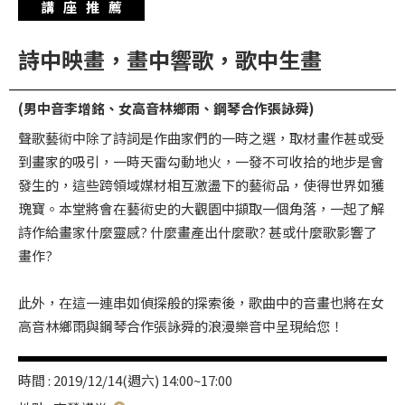
講座推薦
華
格
詩中映畫，畫中響歌，歌中生畫
納
圖
(男中音李增銘、女高音林鄉雨、鋼琴合作張詠舜)
書
聲歌藝術中除了詩詞是作曲家們的一時之選，取材畫作甚或受
館
到畫家的吸引，一時天雷勾動地火，一發不可收拾的地步是會
講
發生的，這些跨領域媒材相互激盪下的藝術品，使得世界如獲
師
瑰寶。本堂將會在藝術史的大觀園中擷取一個角落，一起了解
與
詩作給畫家什麼靈感? 什麼畫產出什麼歌? 甚或什麼歌影響了
藝
畫作?
術
此外，在這一連串如偵探般的探索後，歌曲中的音畫也將在女
家
高音林鄉雨與鋼琴合作張詠舜的浪漫樂音中呈現給您！
夜
鶯
時間 : 2019/12/14(週六) 14:00~17:00
百