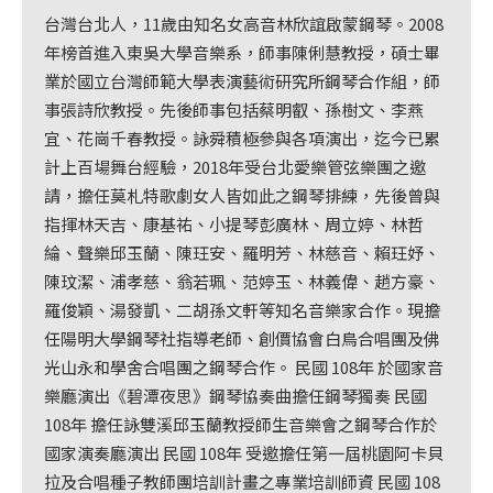
台灣台北人，11歲由知名女高音林欣誼啟蒙鋼琴。2008
年榜首進入東吳大學音樂系，師事陳俐慧教授，碩士畢
業於國立台灣師範大學表演藝術研究所鋼琴合作組，師
事張詩欣教授。先後師事包括蔡明叡、孫樹文、李燕
宜、花崗千春教授。詠舜積極參與各項演出，迄今已累
計上百場舞台經驗，2018年受台北愛樂管弦樂團之邀
請，擔任莫札特歌劇女人皆如此之鋼琴排練，先後曾與
指揮林天吉、康基祐、小提琴彭廣林、周立婷、林哲
綸、聲樂邱玉蘭、陳玨安、羅明芳、林慈音、賴玨妤、
陳玟潔、浦孝慈、翁若珮、范婷玉、林義偉、趙方豪、
羅俊穎、湯發凱、二胡孫文軒等知名音樂家合作。現擔
任陽明大學鋼琴社指導老師、創價協會白鳥合唱團及佛
光山永和學舍合唱團之鋼琴合作。 民國 108年 於國家音
樂廳演出《碧潭夜思》鋼琴協奏曲擔任鋼琴獨奏 民國
108年 擔任詠雙溪邱玉蘭教授師生音樂會之鋼琴合作於
國家演奏廳演出 民國 108年 受邀擔任第一屆桃園阿卡貝
拉及合唱種子教師團培訓計畫之專業培訓師資 民國 108