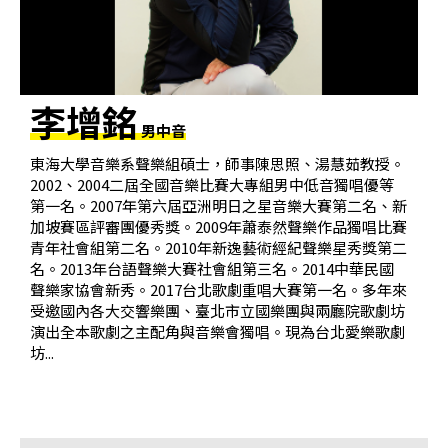
基
金
會
李增銘
聯
男中音
絡
東海大學音樂系聲樂組碩士，師事陳思照、湯慧茹教授。
我
2002、2004二屆全國音樂比賽大專組男中低音獨唱優等
們
第一名。2007年第六屆亞洲明日之星音樂大賽第二名、新
加坡賽區評審團優秀獎。2009年蕭泰然聲樂作品獨唱比賽
登
青年社會組第二名。2010年新逸藝術經紀聲樂星秀獎第二
入/
名。2013年台語聲樂大賽社會組第三名。2014中華民國
聲樂家協會新秀。2017台北歌劇重唱大賽第一名。多年來
加
受邀國內各大交響樂團、臺北市立國樂團與兩廳院歌劇坊
入
演出全本歌劇之主配角與音樂會獨唱。現為台北愛樂歌劇
會
坊...
員
回