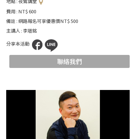
地點 : 夜鶯講堂
科
費用 : NT$ 600
夜
備註 : 網路報名可享優惠價NT$ 500
鶯
主講人 : 李增銘
出
分享本活動
版
品
聯絡我們
最
新
消
息
關
於
夜
鶯