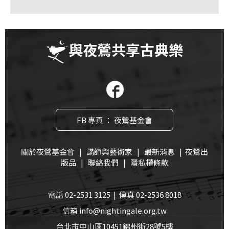
與夜鶯共享古典樂
FB 專頁 ： 夜鶯基金會
關於夜鶯基金會
|
講師與藝術家
|
最新消息
|
夜鶯出
版品
|
聯絡我們
|
隱私權條款
電話 02-2531 3125 | 傳真 02-2536 8018
信箱 info@nightingale.org.tw
台北市中山區10451錦州街28號5樓