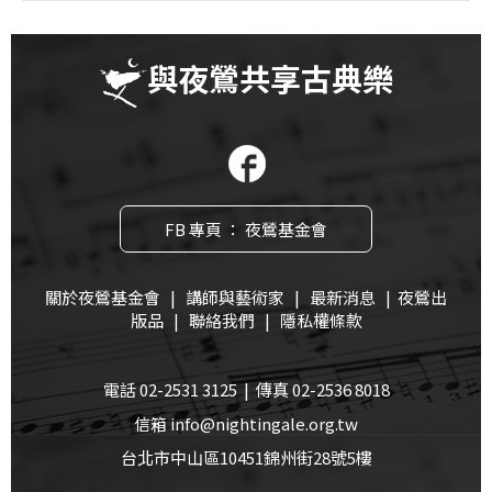
與夜鶯共享古典樂
FB 專頁 ： 夜鶯基金會
關於夜鶯基金會
|
講師與藝術家
|
最新消息
|
夜鶯出
版品
|
聯絡我們
|
隱私權條款
電話 02-2531 3125 | 傳真 02-2536 8018
信箱 info@nightingale.org.tw
台北市中山區10451錦州街28號5樓