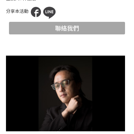
科
分享本活動
夜
聯絡我們
鶯
出
版
品
最
新
消
息
關
於
夜
鶯