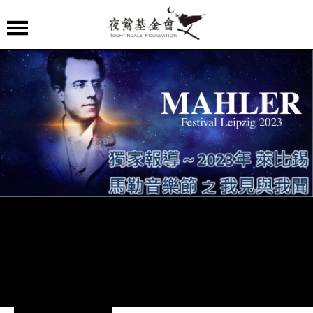
夜
鶯
嚴
選
夜
鶯
導
聆
夜
鶯
講
堂