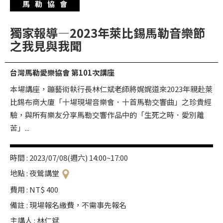
馬勒協會
華
格
獨家報導—2023年萊比錫馬勒音樂節
納
之我見與我聞
圖
書
台灣馬勒愛樂協會 第101次講座
館
本場講座，蹦藝術執行長林仁斌老師將娓娓道來2023年親赴萊
講
比錫布商大廈「十場現場音樂會．十首馬勒交響曲」之珍貴經
師
驗，與所有樂友分享馬勒交響作品中的「生死之時．愛別離
與
苦」...
藝
術
時間 : 2023/07/08(週六) 14:00~17:00
家
地點 : 夜鶯講堂
費用 : NT$ 400
夜
鶯
備註 : 現場報名繳費，不需事先報名
百
主講人 : 林仁斌