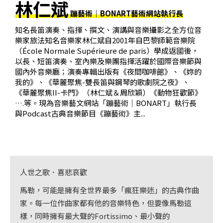
林仁斌
基
蹦藝術｜BONART藝術網站執行長
金
知名長笛演奏、指揮、撰文、演講與音樂攝影之全方位音
會
樂家旅法知名音樂家林仁斌自2001年自巴黎師範音樂院
（École Normale Supérieure de paris）學成返國後，
聯
以長、短笛演奏、室內樂及樂團指揮活躍於國際音樂節與
絡
國內外音樂廳；演奏專輯出版有《夜間咖啡館》、《妳的
我的》、《華麗聚焦-雙長笛與鋼琴的歌劇院之夜》、
我
《華麗聚焦II-卡門》（林仁斌＆周欣穎）《動物狂歡節》
們
….等。現為音樂藝文網站「蹦藝術｜BONART」執行長
與Podcast古典音樂節目《蹦藝術》主...
登
入/
加
入
人世之歌．喜悲哀歡
會
員
馬勒，可能是擁有全世界最多「瘋狂樂迷」的古典作曲
家。每一位作曲家都有他的音樂特色，但要像馬勒這
回
樣，同時擁有最大聲的Fortissimo、最小聲的