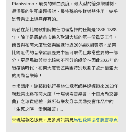
首
Pianissimo，最長的樂曲長度，最大型的管弦樂編制、
頁
最深層的生死議題探討、最特殊的多樣樂器使用，幾乎
是音樂史上絕無僅有的...
馬勒在萊比錫歌劇院擔任助理指揮的任期是1886-1888
年，除了是馬勒首次進入歐洲大城的第一份重要工作，
他曾與布商大廈管弦樂團進行近200場歌劇表演，是萊
比錫近代的音樂發展歷史中無可取代且非常重要的一部
分，更是馬勒與萊比錫密不可分的緣份～因此2023年的
後疫情時代，布商大廈管弦樂團特別規劃了歐洲最盛大
的馬勒音樂節！
本場講座，蹦藝術執行長林仁斌老師將娓娓道來2023年
親赴萊比錫布商大廈「十場現場音樂會．十首馬勒交響
曲」之珍貴經驗，與所有樂友分享馬勒交響作品中的
「生死之時．愛別離苦」...
※現場報名繳費，更多資訊請見
馬勒愛樂協會臉書專頁