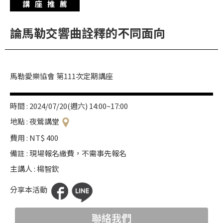
講座推薦
華
格
論馬勒交響曲詮釋的不同面向
納
圖
書
馬勒愛樂協會 第111次定期講座
館
講
時間 : 2024/07/20(週六) 14:00~17:00
師
地點 : 夜鶯講堂
與
費用 : NT$ 400
藝
備註 : 現場報名繳費，不需事先報名
術
家
主講人 : 楊智欽
分享本活動
夜
鶯
聯絡我們
百