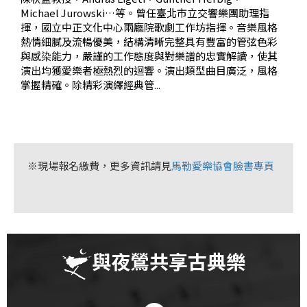
基
Michael Jurowski…等。曾任臺北市立交響樂團助理指
金
揮，國立中正文化中心兩廳院歌劇工作坊指揮。音樂風格
熱情細膩及流暢優美，結構清晰完整具有豐富的管弦色彩
會
與感染能力，嚴謹的工作態度與對樂譜的忠實解讀，使其
演出均獲愛樂者極熱烈的迴響。演出類型曲目廣泛，風格
聯
掌握精確。除精彩演繹經典管...
絡
我
們
登
※現場報名繳費，更多資訊請見
馬勒愛樂協會臉書專頁
入/
加
入
會
與夜鶯共享古典樂
員
回