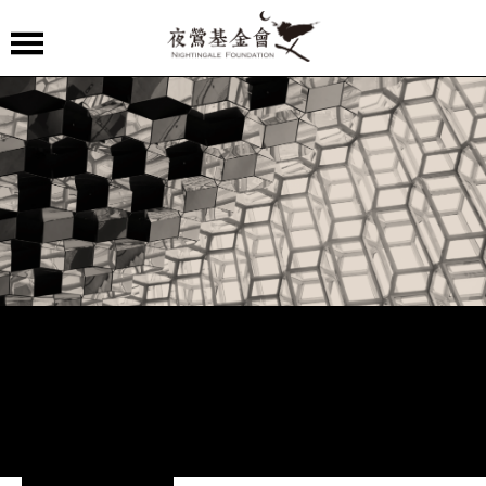
夜
鶯
嚴
選
夜
鶯
導
聆
夜
鶯
講
堂