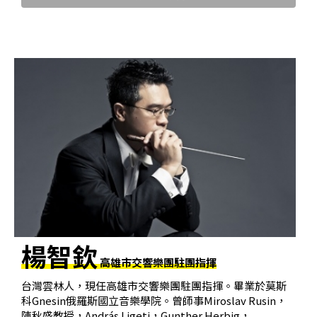
科
夜
鶯
出
版
品
最
新
消
息
楊智欽
關
高雄市交響樂團駐團指揮
於
夜
台灣雲林人，現任高雄市交響樂團駐團指揮。畢業於莫斯
科Gnesin俄羅斯國立音樂學院。曾師事Miroslav Rusin，
鶯
陳秋盛教授，András Ligeti，Gunther Herbig，