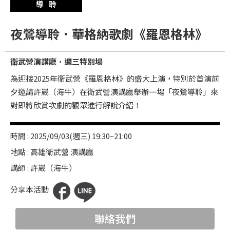
導聆
華
格
夜鶯導聆．華格納歌劇《羅恩格林》
納
圖
衛武營演講廳．週三特別場
書
為迎接2025年衛武營《羅恩格林》的盛大上演，特別於首演前
館
夕邀請許崴（海牛）在衛武營演講廳舉辦一場「夜鶯導聆」來
講
對即將欣賞次劇的觀眾進行解說介紹！
師
與
時間 : 2025/09/03(週三) 19:30~21:00
藝
地點 : 高雄衛武營 演講廳
術
講師 : 許崴（海牛）
家
分享本活動
夜
鶯
聯絡我們
百