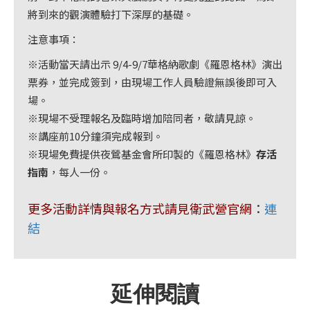
首
將到來的觀演體驗打下深厚的基礎。
頁
注意事項：
※活動當天請出示 9/4-9/7華格納歌劇《羅恩格林》演出
票券，並完成簽到，由現場工作人員驗證無誤後即可入
場。
※現場不受理報名及臨時增加陪同者，敬請見諒。
※講座前10分鐘須完成報到。
※現場免費提供夜鶯基金會所印製的《羅恩格林》
存活
指南
，每人一份。
更多活動詳情與報名方式請見衛武營官網
：
連
結
延伸閱讀