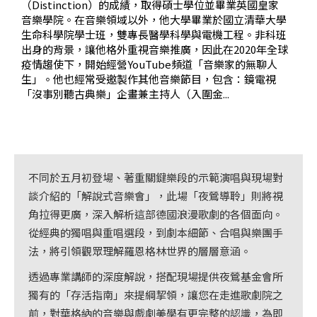
（Distinction）的成績，取得碩士學位並畢業英國皇家
基
音樂學院。在音樂領域以外，他大學畢業於國立清華大學
金
生命科學院學士班，雙專長醫學科學與電機工程。非科班
會
出身的背景，讓他格外重視音樂推廣，因此在2020年全球
疫情趨使下，開始經營YouTube頻道「音樂家的無聊人
聯
生」。他也經常受邀製作其他音樂節目，包含：鏡電視
「沒事別聽古典樂」企畫兼主持人（入圍金...
絡
我
們
登
不同於五月初登場、著重關鍵樂段的示範演唱與現場對
入/
談介紹的「解說式音樂會」，此場「夜鶯導聆」則將視
加
角拉得更廣，深入解析這部德國浪漫歌劇的各個面向。
入
從經典的獨唱與重唱選段，到劇本細節、合唱與樂團手
會
法，將引領觀眾理解羅恩格林世界的層層意涵。
員
透過專業講師的深度解說，搭配現場提供夜鶯基金會所
獨有的「存活指南」來提綱挈領，讓您在走進歌劇院之
回
前，對華格納的音樂與戲劇美學有更完整的認識，為即