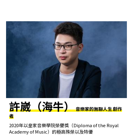
科
夜
鶯
出
版
品
最
新
消
息
許崴（海牛）
關
音樂家的無聊人生 創作
於
者
夜
2020年以皇家音樂學院榮譽獎（Diploma of the Royal
鶯
Academy of Music）的極高殊榮以及特優