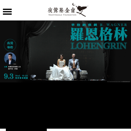
夜
鶯
嚴
選
夜
鶯
導
聆
夜
鶯
講
堂