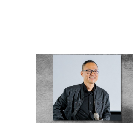
科
夜
鶯
出
版
品
最
新
消
息
關
於
夜
鶯