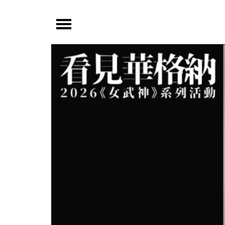
夜
鶯
嚴
選
夜
鶯
導
聆
夜
鶯
講
堂