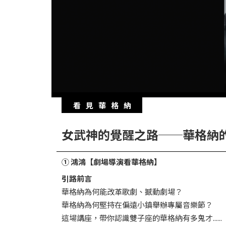
華
格
納
圖
書
館
講
看見華格納
師
與
女武神的覺醒之路──華格納
藝
術
① 鴻鴻【劇場導演看華格納】
家
引路前言
華格納為何能改革歌劇、撼動劇場？
夜
華格納為何堅持在偏遠小鎮舉辦專屬音樂節？
鶯
這場講座，帶你認識雙子座的華格納有多鬼才......
百