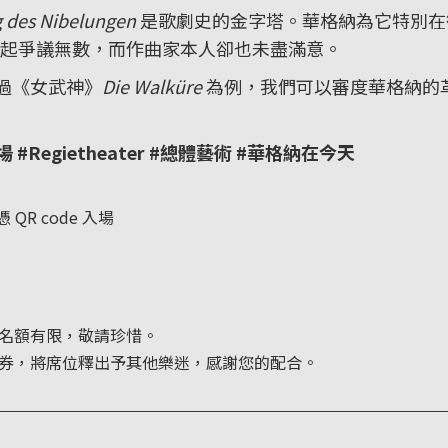
g des Nibelungen
是歌劇史的金字塔。華格納為它特別在德國
起爭議無數，而作曲家本人卻也未盡滿意。
過《女武神》
Die Walküre
為例，我們可以審度華格納的
#Regietheater #總體藝術 #華格納在今天
 QR code 入場
名額有限，敬請珍惜。
券，將席位釋出予其他樂迷，感謝您的配合。
＿＿＿＿＿＿＿＿＿＿＿＿＿＿＿＿＿＿＿