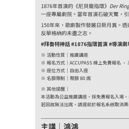
首
1876年首演的《尼貝龍指環》
Der Rin
頁
一座專屬劇院。當年首演石破天驚，引
150年來，歌劇製作發展日新月異。透
反華格納的未盡之志。
#拜魯特神話 #1876指環首演 #導演劇場 
※ 活動性質｜推廣講座
※ 報名方式｜ACCUPASS 線上免費報名 • 憑
※ 座位方式｜自由入座
※ 名額限制｜限額 80 席
※ 其他提醒｜
本活動為公益推廣講座，採免費報名入場，
若因故無法出席，請提前於報名系統取消票
＿＿＿＿＿＿＿＿＿＿＿＿
主講｜鴻鴻