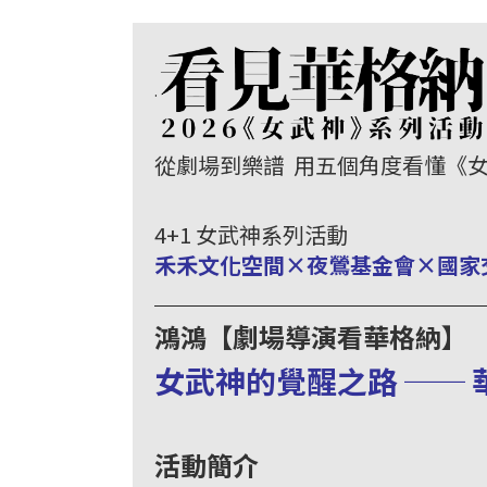
基
金
會
.
聯
絡
從劇場到樂譜
用五個角度看懂
《
我
們
4+1 女武神系列活動
登
禾禾文化空間×夜鶯基金會×國家
入/
＿＿＿＿＿＿＿＿＿＿＿＿＿＿＿
加
鴻鴻【劇場導演看華格納】
入
女武神的覺醒之路 ──
會
員
活動簡介
回