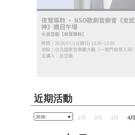
科
夜
夜鶯導聆 • NSO歌劇音樂會《女武
神》週日午場
鶯
⑥呂岱衛【夜鶯導聆】
出
時間：2026/07/12(週日) 12:30~13:20
版
地點：台北國家音樂廳大廳（一號門檢票入場
品
主講人：呂岱衛
最
新
消
息
近期活動
關
於
1月
2月
3月
4
夜
鶯