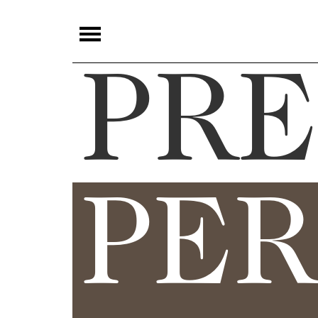
夜
鶯
PRE
嚴
選
夜
鶯
導
PER
聆
夜
鶯
講
堂