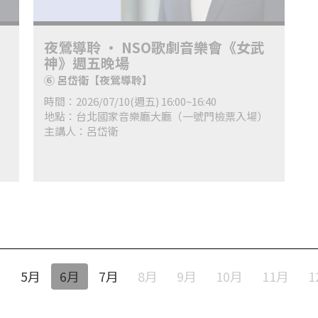
夜鶯導聆 • NSO歌劇音樂會《女武
神》週五晚場
⑥ 呂岱衛【夜鶯導聆】
時間：2026/07/10(週五) 16:00~16:40
）
地點：台北國家音樂廳大廳（一號門檢票入場）
主講人：呂岱衛
月
5月
6月
7月
8月
9月
10月
11月
1