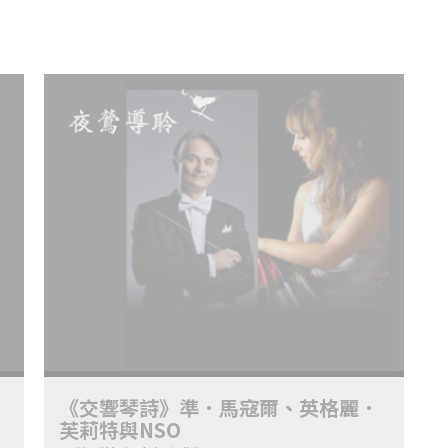
《交響琴詩》準．馬寇爾、英格麗．
芙莉特與NSO