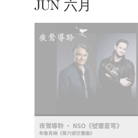
JUN 六月
基
金
會
聯
絡
我
們
登
入/
加
入
會
員
夜鶯導聆 • NSO《號響蒼穹》
回
布魯克納《第六號交響曲》