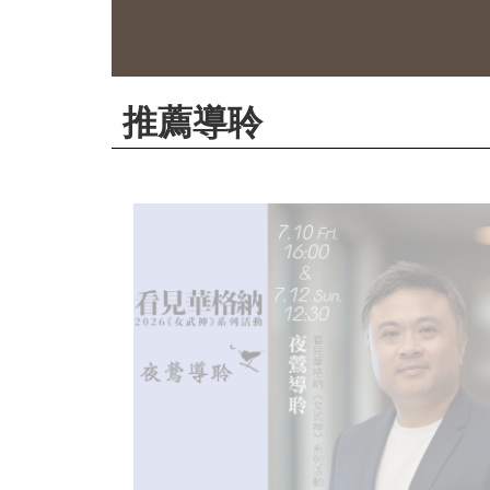
華
格
納
圖
推薦導聆
書
館
講
師
與
藝
術
家
夜
鶯
百