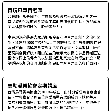
再現風華百老匯
音樂劇可說是國內近年來最為興盛的表演藝術活動之一，
其受歡迎的程度幾乎凌駕了其他表演藝術活動，儼然成為
了表演藝術領域的一股新興勢力。
本專題講座將為大家講解現今百老匯音樂劇創作之流行趨
勢，聚焦於2000年後的這廿年間許多傑出音樂劇的製作與
發展方向。講解這些音樂劇的製作始末、文本取材、舞台
呈現與劇情解說，藉由這些角度讓大家徹底掌握百老匯這
當今世界上最偉大的表演藝術聖地究竟在流行些什麼？期
望透過現場的交流讓劇迷能更加瞭解音樂劇的各種面向。
馬勒愛樂協會定期講座
台灣馬勒愛樂協會於2012年成立，由林衡哲任該會創會會
長。本會集合了近百位喜愛馬勒音樂的成員，透過每月一
次的例會或講座活動，推廣馬勒的音樂作品，目前也是全
球各地十多個馬勒愛樂協會中，最活躍的一員。