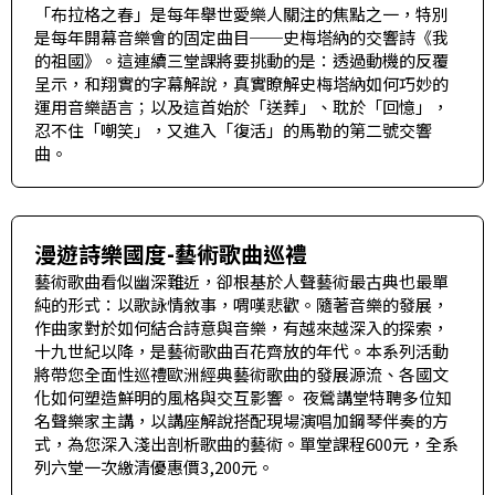
「布拉格之春」是每年舉世愛樂人關注的焦點之一，特別
是每年開幕音樂會的固定曲目──史梅塔納的交響詩《我
的祖國》。這連續三堂課將要挑動的是：透過動機的反覆
呈示，和翔實的字幕解說，真實瞭解史梅塔納如何巧妙的
運用音樂語言；以及這首始於「送葬」、耽於「回憶」，
忍不住「嘲笑」，又進入「復活」的馬勒的第二號交響
曲。
漫遊詩樂國度-藝術歌曲巡禮
藝術歌曲看似幽深難近，卻根基於人聲藝術最古典也最單
純的形式：以歌詠情敘事，喟嘆悲歡。隨著音樂的發展，
作曲家對於如何結合詩意與音樂，有越來越深入的探索，
十九世紀以降，是藝術歌曲百花齊放的年代。本系列活動
將帶您全面性巡禮歐洲經典藝術歌曲的發展源流、各國文
化如何塑造鮮明的風格與交互影響。 夜鶯講堂特聘多位知
名聲樂家主講，以講座解說搭配現場演唱加鋼琴伴奏的方
式，為您深入淺出剖析歌曲的藝術。單堂課程600元，全系
列六堂一次繳清優惠價3,200元。