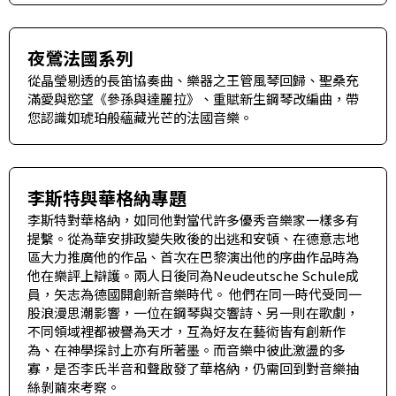
夜鶯法國系列
從晶瑩剔透的長笛協奏曲、樂器之王管風琴回歸、聖桑充
滿愛與慾望《參孫與達麗拉》、重賦新生鋼琴改編曲，帶
您認識如琥珀般蘊藏光芒的法國音樂。
李斯特與華格納專題
李斯特對華格納，如同他對當代許多優秀音樂家一樣多有
提繫。從為華安排政變失敗後的出逃和安頓、在德意志地
區大力推廣他的作品、首次在巴黎演出他的序曲作品時為
他在樂評上辯護。兩人日後同為Neudeutsche Schule成
員，矢志為德國開創新音樂時代。 他們在同一時代受同一
股浪漫思潮影響，一位在鋼琴與交響詩、另一則在歌劇，
不同領域裡都被譽為天才，互為好友在藝術皆有創新作
為、在神學探討上亦有所著墨。而音樂中彼此激盪的多
寡，是否李氏半音和聲啟發了華格納，仍需回到對音樂抽
絲剝繭來考察。