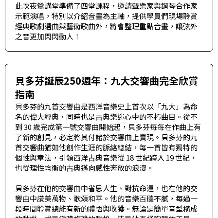
此次夜鶯講堂準備了四堂課程，邀請聲樂家與鋼琴合作家
示範演唱，特別以介紹音畫為主軸，提供學員們現場聆賞
經典歌劇選曲與藝術歌曲外，將會整理重點音畫，讓弦外
之音更加閃閃動人！
貝多芬誕辰250週年：九大交響曲完全欣賞
指南
貝多芬的九首交響曲是西洋音樂史上首次以「九大」為命
名的偉大經典，同時也是古典樂迷心中的不朽曲目。從不
到 30 歲完成第一號交響曲開始起，貝多芬每每在作曲上有
了新的創見，必定將其付諸於交響曲上實現。貝多芬的九
首交響曲猶如他創作生涯的脈絡總結，每一首皆有獨特的
個性與章法，引領西洋古典音樂從 18 世紀跨入 19 世紀，
也從理性均衡的古典邁向感性奔放的浪漫。
貝多芬在他的交響曲中省思人生、對抗命運，也在他的交
響曲中讚美萬物、歌頌和平。他的音樂百聽不膩，每過一
段時間聆賞總能有新的體悟與收獲。無論是簡單音型構成