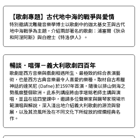
【歌劇專題】古代地中海的戰爭與愛情
特別邀請沈雕龍音樂學博士以歌劇中的迦太基女王與古代
地中海戰爭為主題，介紹兩部著名的歌劇：浦塞爾《狄朵
和阿涅阿斯》與白遼士《特洛伊人》。
暢談．唱彈－義大利歌劇四百年
歌劇是西方音樂與戲劇相遇所生、最極致的綜合表演藝
術，也是西方古典音樂最令人喜愛的樂種。取材自古希臘
神話的達芙尼 (Dafne) 於1597年首演，隨後以排山倒海之
勢風靡整個歐洲。此系列講座將由李增銘老師主講與演
唱，並且在這四堂課中，邀請多位聲樂家與鋼琴家現場示
範演唱與解說，深入淺出地介紹義大利歌劇的源流與發
展，以及其流風所及在不同文化下所綻放的燦爛經典名
作。