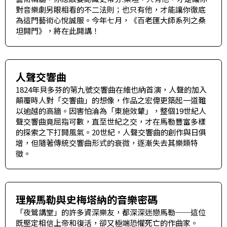
對音樂劇另眼相看的不二法則；也只有他，才能讓你徹底
為這門藝術心悅誠服。今年七月，《百老匯大師系列之桑
坦開門》，將在此開講！
人聲交響曲
1824年貝多芬的第九號交響曲在維也納首演，人聲的加入
顛覆時人對「交響曲」的想像，作品之宏偉更築起一道難
以逾越的高牆。因害怕淪為「東施效顰」，整個19世紀人
聲交響曲竟屈指可數，直至世紀之交，才在馬勒豐富多樣
的探索之下打開風氣。20世紀，人聲交響曲的創作與日俱
增，但隨著傳統交響曲形式的衰微，逐漸失去其樂類特
徵。
理解馬勒與史梅塔納的音樂密碼
「夜鶯講堂」的許多資深樂友，都深深迷戀馬勒──這位
既堅定相信上帝和復活，卻又極端恐懼死亡的作曲家。