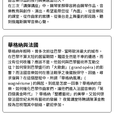
由音樂作品的技巧與美感面切入。
在三次「講彈講座」中，鋼琴家顏華容將由鋼琴作品、音
樂教育與創作、演出，希望能帶您從「內面」、從音樂院
的課室、從作曲家的案牘、從後台走上舞臺的那段路，聽
到俄羅斯鋼琴音樂心聲。
華格納與法國
華格納年輕時，曾多次前往巴黎 - 當時歐洲最大的城市。
在巴黎不算太短的居留期間，難道全然是不幸的遭遇，而
没有任何收穫？應該不是。他如何與巴黎藝術界互動交
往？如何受到巴黎盛行的「大歌劇」( grand opéra ) 的影
響？而法國音樂如何在普法戰爭之後擺脫保守、因循，尋
求復興？在這個歷程中，所謂「華格納風潮」(
wagnérisme ) 的興起，到底是怎麼一回事？華格納的音
樂，如何催化巴黎作曲家們，讓他們進入法國音樂的「第
四個黃金時代」？ 華格納「整體藝術」的美學，又如何啓
發法國世紀末所有藝術的發展 ？ 夜鶯講堂特聘請陳漢金教
授為您梳理其中脈絡，歡迎參加。