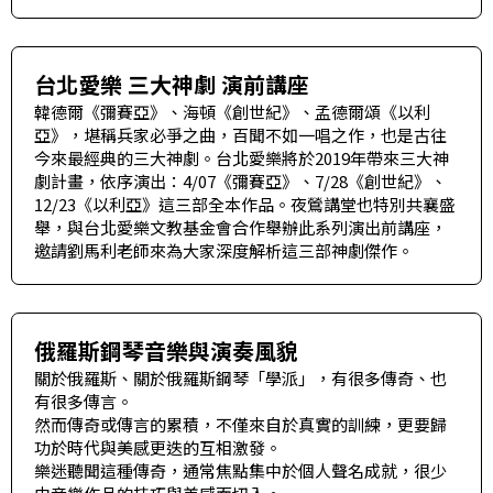
台北愛樂 三大神劇 演前講座
韓德爾《彌賽亞》、海頓《創世紀》、孟德爾頌《以利
亞》，堪稱兵家必爭之曲，百聞不如一唱之作，也是古往
今來最經典的三大神劇。台北愛樂將於2019年帶來三大神
劇計畫，依序演出：4/07《彌賽亞》、7/28《創世紀》、
12/23《以利亞》這三部全本作品。夜鶯講堂也特別共襄盛
舉，與台北愛樂文教基金會合作舉辦此系列演出前講座，
邀請劉馬利老師來為大家深度解析這三部神劇傑作。
俄羅斯鋼琴音樂與演奏風貌
關於俄羅斯、關於俄羅斯鋼琴「學派」，有很多傳奇、也
有很多傳言。
然而傳奇或傳言的累積，不僅來自於真實的訓練，更要歸
功於時代與美感更迭的互相激發。
樂迷聽聞這種傳奇，通常焦點集中於個人聲名成就，很少