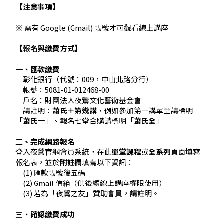
基
【注意事項】
金
※ 需有 Google (Gmail) 帳號才可觀看線上講座
會
【報名與繳費方式】
聯
絡
一、匯款繳費
彰化銀行（代號：009，中山北路分行）
我
帳號：5081-01-012468-00
們
戶名：財團法人夜鶯文化藝術基金會
請註明：
蕭氏＋第幾講
，例如參加第一講單堂請標明
登
「
蕭氏一
」、報名七堂合購請標明「
蕭氏全
」
入/
二、完成網路報名
加
登入夜鶯官網會員系統，在此
單堂課程
或
全系列
頁面填寫
入
報名表，並於
附註欄
填寫以下資訊：
(1) 匯款帳號後五碼
會
(2) Gmail 信箱（供後續線上講座權限使用）
員
(3) 若為「夜鶯之友」贊助會員，請註明。
回
三、確認繳費成功