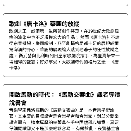
歌劇《唐卡洛》華麗的放縱
歌劇之王─威爾第一生所著劇作甚眾，在19世紀大歌劇風
格的渲染中也不乏規模宏大的作品； 然而《唐卡洛》不論
從布景排場、樂團編制，乃至劇情格局都十足的展現威爾
第洶湧的野心，華麗的展現讓人感到老爺子的任性放縱之
處。 衛武營與比利時列日皇家歌劇院攜手，為臺灣帶來一
場難得的盛宴；好好享受，大歌劇時代的格局之最—《唐
卡洛》
開啟馬勒的時代：《馬勒交響曲》譯者導讀
說書會
音樂學家弗洛羅斯的《馬勒交響曲》是一本音樂學術論
著，其主要的目標讀者是音樂學者和音樂家，對部分愛樂
讀者而言，這本厚厚的專著拿在手中固然稱心如意，真要
仔細閱讀卻又不是那麼輕鬆容易。 有鑑於此，夜鶯基金會