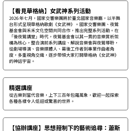
華
【看見華格納】女武神系列活動
格
2026 年七月，國家交響樂團將於臺北國家音樂廳，以半舞
納
台形式呈現華格納歌劇《女武神》。國家交響樂團、夜鶯
圖
基金會與禾禾文化空間共同合作，推出完整系列活動。在
「後夜鶯講堂」時代，夜鶯基金會以其一貫的音樂賞析架
書
構為核心，整合演前系列講座、解說音樂會與夜鶯導聆，
館
從劇場導演、音樂媒體人、幕後工作者到專業作曲者角
度，多重視角交織，逐步帶領大家打開華格納《女武神》
講
的神話宇宙。
師
與
藝
精選講座
術
從古樂到當代音樂，上下三百年包羅萬象，歡迎一起探索
家
各種各樣令人低迴或驚喜的世界。
夜
鶯
【協辦講座】思想箝制下的藝術追尋：蕭斯
百