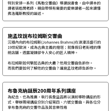
特別安排一系列《馬勒交響曲》導讀說書會，由中譯本的
譯者張皓閔老師，親自帶領有需要的愛樂讀者一起來讀懂
弗洛羅斯教授的論述。
施孟玟說布拉姆斯交響曲
沉穩內向的布拉姆斯(Johannes Brahms)在浪漫派盛行的
19世紀歐洲，成為古典主義的燈塔；就像假日老街裡的傳
統店舖，透露凝鍊卻令人安心的匠人精神。
布拉姆斯如何擎起古典的大纛？他用交響曲告訴你。
而我們要如何了解他的交響曲？讓施孟玟老師告訴你。
布魯克納誕辰200周年系列講座
為紀念、也為推廣，執行長詹益昌將以演前導聆講座的形
式，舉辦兩場講座分別介紹第四、六號交響曲，與各位分
享布魯克納的交響作品及其音樂性格