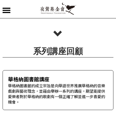
夜
鶯
嚴
選
系列講座回顧
夜
鶯
導
聆
華格納圖書館講座
華格納圖書館的成立宗旨是向華語世界推廣華格納的音樂
夜
戲劇與藝術理念，並藉由舉辦一系列的講座，期望能提供
鶯
愛樂者對於華格納的歌劇有一個正確了解並進一步喜愛的
講
機會。
堂