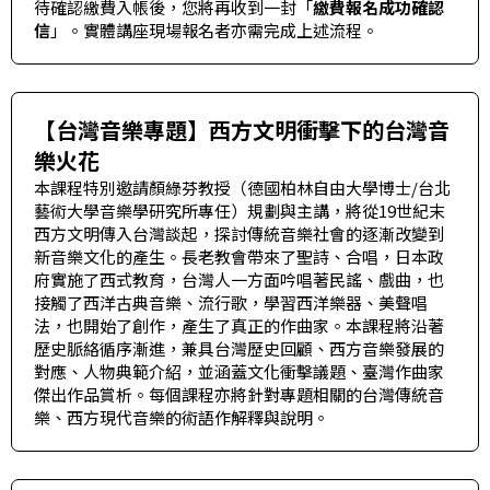
首
待確認繳費入帳後，您將再收到一封「
繳費報名成功確認
信
」。實體講座現場報名者亦需完成上述流程。
頁
【台灣音樂專題】西方文明衝擊下的台灣音
樂火花
本課程特別邀請顏綠芬教授（德國柏林自由大學博士/台北
藝術大學音樂學研究所專任）規劃與主講，將從19世紀末
西方文明傳入台灣談起，探討傳統音樂社會的逐漸改變到
新音樂文化的產生。長老教會帶來了聖詩、合唱，日本政
府實施了西式教育，台灣人一方面吟唱著民謠、戲曲，也
接觸了西洋古典音樂、流行歌，學習西洋樂器、美聲唱
法，也開始了創作，產生了真正的作曲家。本課程將沿著
歷史脈絡循序漸進，兼具台灣歷史回顧、西方音樂發展的
對應、人物典範介紹，並涵蓋文化衝擊議題、臺灣作曲家
傑出作品賞析。每個課程亦將針對專題相關的台灣傳統音
樂、西方現代音樂的術語作解釋與說明。