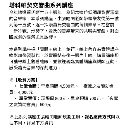
塔科維契交響曲系列講座
科
今年適逢蕭氏逝世五十週年，為紀念這位低調卻影響深遠
夜
的音樂家，本系列講座，由張皓閔老師帶領樂友從第一號
到第十五號，逐一探索蕭氏交響曲的每個樂章。在當前
鶯
「新冷戰」形勢下，蕭氏的音樂帶來的共鳴與警醒，對面
出
臨威脅的臺灣尤具啟發。
版
本系列講座採「實體＋線上」並行，線上內容為實體講座
品
錄影加後製製作，於實體結束後一週內上線。購買講座即
可獲得線上觀看權限，並歡迎親臨實體講座與講師互動，
最
感受蕭氏音樂的深刻魅力。
新
※【收費方案】
消
• 七堂合購：
早鳥預購 4,500元、「夜鶯之友贊助會
息
員」4,000元
• 單堂票價：
現場價 800元、早鳥預購 700元、「夜鶯
關
之友贊助會員」600元
於
※ 此系列講座由張皓閔老師規劃主辦，
報名繳費方式
與以
夜
往不同，詳見下方資訊
鶯