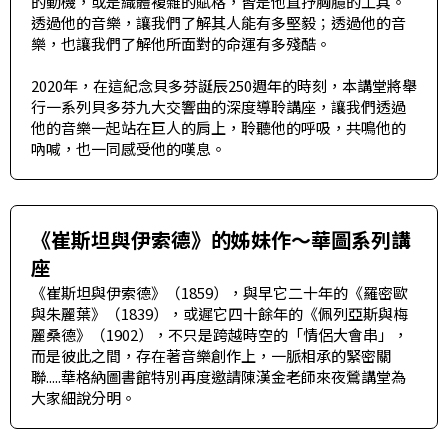
的動機，或是織體複雜的賦格，皆是他直抒胸臆的工具。
透過他的音樂，讓我們了解其人能有多堅毅；透過他的音
樂，也讓我們了解他所面對的命運有多殘酷。
2020年，在這紀念貝多芬誕辰250週年的時刻，本講堂將舉
行一系列貝多芬九大交響曲的深度導聆講座，讓我們透過
他的音樂一起站在巨人的肩上，聆聽他的呼吸，共鳴他的
吶喊，也一同感受他的嘆息。
《崔斯坦與伊索德》的姊妹作～華圖系列講
座
《崔斯坦與伊索德》（1859），與早它二十年的《羅密歐
與朱麗葉》（1839），或遲它四十餘年的《佩列亞斯與梅
麗桑德》（1902），不只是跨越時空的「情侶大會串」，
而是彼此之間，存在著音樂創作上，一脈相承的緊密關
聯.....華格納圖書館特別再度邀請陳漢金老師來夜鶯講堂為
大家細說分明。