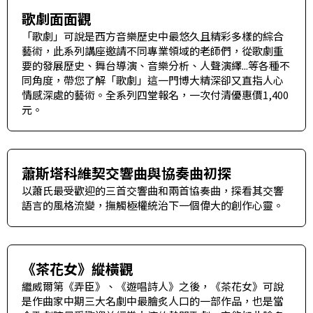
歌劇面面觀
「歌劇」可說是西方音樂歷史中最悠久且精彩多樣的綜合
藝術，此系列講座邀請不同專業領域的老師們，從歌劇重
要的發展歷史、舞台導演、音樂分析、人聲演繹...等各種不
同角度，帶您了解「歌劇」這一門博大精深卻又直指人心
情感深處的藝術。全系列四堂報名，一次付清優惠價1,400
元。
蕭斯塔科維契交響曲與協奏曲初探
以蕭氏最受歡迎的三首交響曲和兩首協奏曲，探看其交響
語言的風格流變，撫觸極權統治下一個偉大的創作心靈。
《茶花女》縱橫觀
繼威爾第《弄臣》、《遊唱詩人》之後，《茶花女》可說
是作曲家中期三大名劇中最膾炙人口的一部作品，也是當