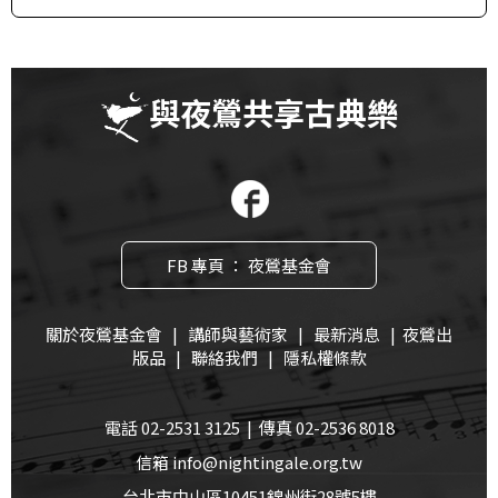
與夜鶯共享古典樂
FB 專頁 ： 夜鶯基金會
關於夜鶯基金會
|
講師與藝術家
|
最新消息
|
夜鶯出
版品
|
聯絡我們
|
隱私權條款
電話 02-2531 3125 | 傳真 02-2536 8018
信箱 info@nightingale.org.tw
台北市中山區10451錦州街28號5樓