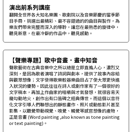
演出前系列講座
翻開全世界各大知名樂團、歌劇院以及音樂節慶的當季節
目手冊，挑選出最精彩、最不容錯過的的曲目與製作，為
樂友們帶來完整而深入的導聆，讓您在最熟悉的旋律中，
聽見新意，在最冷僻的作品中，聽見感動。
【聲樂專題】歌中音畫．畫中知音
聲歌藝術在古典音樂中之所以總是立即直搗人心，濃烈又
深刻，是因為歌者演唱了詩詞與劇本，提供了故事內容給
與觀眾想像；文字使得歌樂較器樂曲目占了使大眾更快進
入狀況的優勢。因此往往在詩人或劇作家有了一個很好的
文字稿本，再加上作曲家的咀嚼與才氣發想，就很容易天
龍勾動地火，創作出有口皆碑之經典傳世。而這個以音符
化文字引導人們聯想出的靜態畫作、照片或動態影片甚至
影集，以聽覺帶動視覺、嗅覺、觸覺等感官想像的產物，
正是音畫 (Word painting ,also known as tone painting
or text painting)。