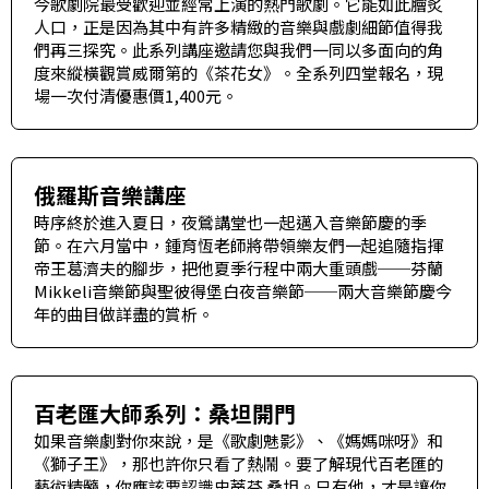
今歌劇院最受歡迎並經常上演的熱門歌劇。它能如此膾炙
人口，正是因為其中有許多精緻的音樂與戲劇細節值得我
們再三探究。此系列講座邀請您與我們一同以多面向的角
度來縱橫觀賞威爾第的《茶花女》。全系列四堂報名，現
場一次付清優惠價1,400元。
俄羅斯音樂講座
時序終於進入夏日，夜鶯講堂也一起邁入音樂節慶的季
節。在六月當中，鍾育恆老師將帶領樂友們一起追隨指揮
帝王葛濟夫的腳步，把他夏季行程中兩大重頭戲──芬蘭
Mikkeli音樂節與聖彼得堡白夜音樂節──兩大音樂節慶今
年的曲目做詳盡的賞析。
百老匯大師系列：桑坦開門
如果音樂劇對你來說，是《歌劇魅影》、《媽媽咪呀》和
《獅子王》，那也許你只看了熱鬧。要了解現代百老匯的
藝術精髓，你應該要認識史蒂芬.桑坦。只有他，才是讓你