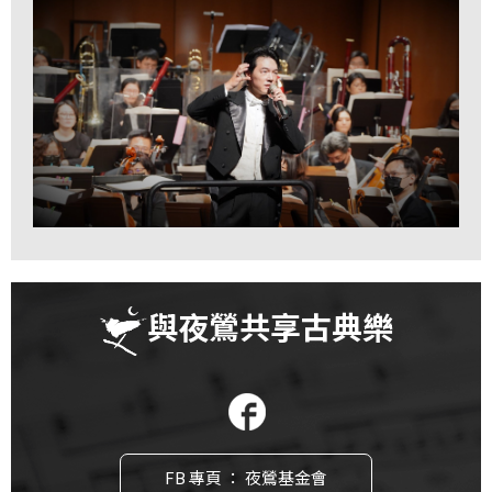
首
頁
與夜鶯共享古典樂
FB 專頁 ： 夜鶯基金會