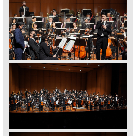
基
金
會
聯
絡
我
們
登
入/
加
入
會
員
回