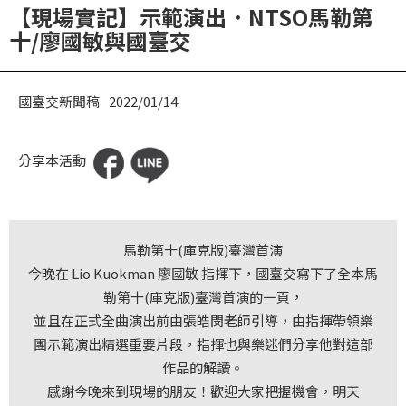
【現場實記】示範演出．NTSO馬勒第
華
十/廖國敏與國臺交
格
納
圖
國臺交新聞稿
2022/01/14
書
館
分享本活動
講
師
與
馬勒第十(庫克版)臺灣首演
藝
今晚在 Lio Kuokman 廖國敏 指揮下，國臺交寫下了全本馬
術
勒第十(庫克版)臺灣首演的一頁，
家
並且在正式全曲演出前由張皓閔老師引導，由指揮帶領樂
團示範演出精選重要片段，指揮也與樂迷們分享他對這部
夜
作品的解讀。
鶯
感謝今晚來到現場的朋友！歡迎大家把握機會，明天
百