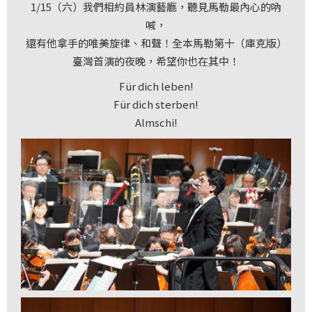
1/15（六）我們相約員林演藝廳，聽見馬勒最內心的吶
科
喊，
夜
還有他拿手的唯美旋律、和聲！全本馬勒第十（庫克版）
臺灣首演的夜晚，希望你也在其中！
鶯
出
Für dich leben!
版
Für dich sterben!
品
Almschi!
最
新
消
息
關
於
夜
鶯