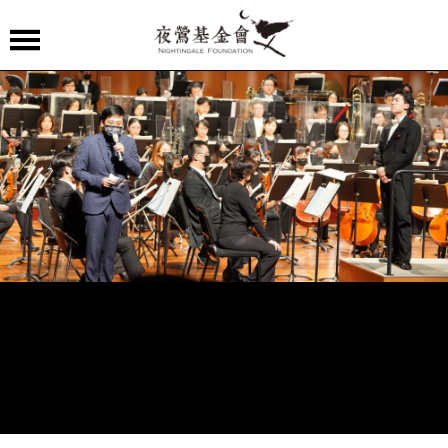
夜
鶯
嚴
選
夜
鶯
導
聆
夜
鶯
講
堂