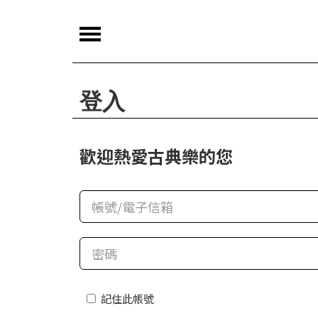
夜
鶯
嚴
登入
選
夜
歡迎熱愛古典樂的您
鶯
導
聆
夜
鶯
講
堂
記住此帳號