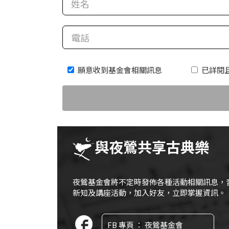
科
夜
鶯
出
願意收到基金會相關訊息
已詳閱
版
品
最
新
消
與夜鶯共享古典樂
息
關
夜鶯基金會將不定時發佈各種活動相關訊息，
於
新知及講座活動，加入好友，立即掌握資訊。
夜
鶯
FB 專頁 ： 夜鶯基金會