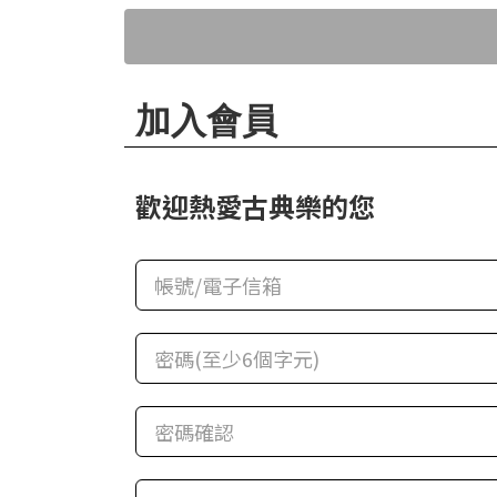
華
格
納
圖
加入會員
書
館
歡迎熱愛古典樂的您
講
師
與
藝
術
家
夜
鶯
百