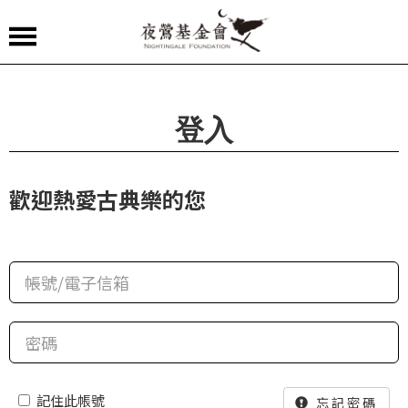
夜
鶯
嚴
登入
選
夜
歡迎熱愛古典樂的您
鶯
導
聆
夜
鶯
講
堂
記住此帳號
忘記密碼