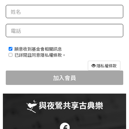
科
夜
鶯
出
版
願意收到基金會相關訊息
品
已詳閱且同意隱私權條款。
最
隱私權條款
新
加入會員
消
息
關
與夜鶯共享古典樂
於
夜
鶯