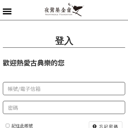
夜
鶯
嚴
登入
選
夜
歡迎熱愛古典樂的您
鶯
導
聆
夜
鶯
講
堂
記住此帳號
忘記密碼