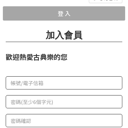
華
格
登 入
納
圖
加入會員
書
館
歡迎熱愛古典樂的您
講
師
與
藝
術
家
夜
鶯
百