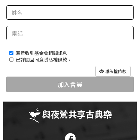
科
夜
鶯
出
版
願意收到基金會相關訊息
品
已詳閱且同意隱私權條款。
最
隱私權條款
新
加入會員
消
息
關
與夜鶯共享古典樂
於
夜
鶯