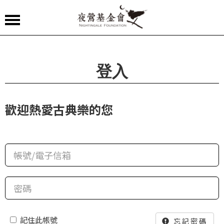
夜
鶯
嚴
登入
選
夜
歡迎熱愛古典樂的您
鶯
導
聆
夜
鶯
講
堂
記住此帳號
忘記密碼