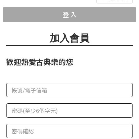
華
格
登 入
納
圖
加入會員
書
館
歡迎熱愛古典樂的您
講
師
與
藝
術
家
夜
鶯
百