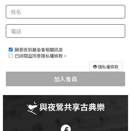
科
夜
鶯
出
版
願意收到基金會相關訊息
品
已詳閱且同意隱私權條款。
最
隱私權條款
新
加入會員
消
息
關
與夜鶯共享古典樂
於
夜
鶯