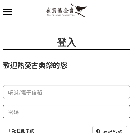
夜
鶯
嚴
登入
選
夜
歡迎熱愛古典樂的您
鶯
導
聆
夜
鶯
講
堂
記住此帳號
忘記密碼