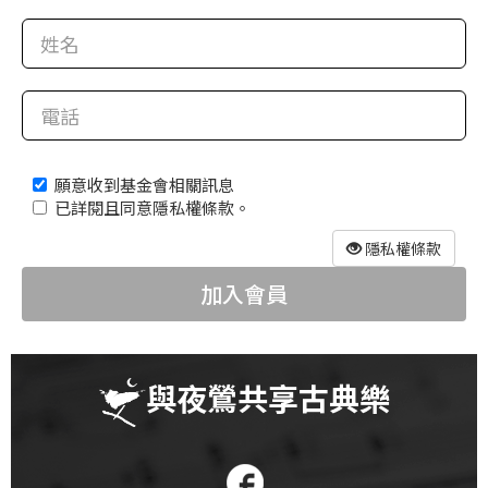
科
夜
鶯
出
版
願意收到基金會相關訊息
品
已詳閱且同意隱私權條款。
最
隱私權條款
新
加入會員
消
息
關
與夜鶯共享古典樂
於
夜
鶯