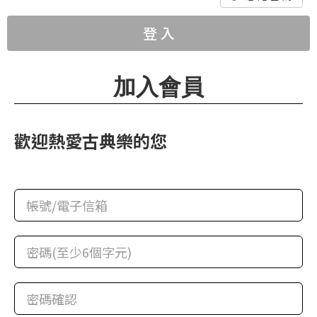
華
格
登 入
納
圖
加入會員
書
館
歡迎熱愛古典樂的您
講
師
與
藝
術
家
夜
鶯
百