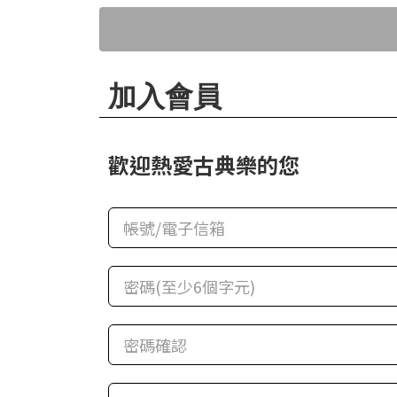
華
格
納
圖
加入會員
書
館
歡迎熱愛古典樂的您
講
師
與
藝
術
家
夜
鶯
百