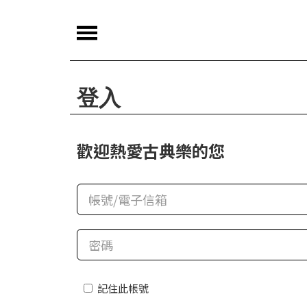
夜
鶯
嚴
登入
選
夜
歡迎熱愛古典樂的您
鶯
導
聆
夜
鶯
講
堂
記住此帳號