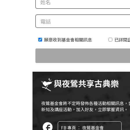
科
夜
鶯
出
願意收到基金會相關訊息
已詳閱
版
品
最
新
消
與夜鶯共享古典樂
息
關
夜鶯基金會將不定時發佈各種活動相關訊息，
於
新知及講座活動，加入好友，立即掌握資訊。
夜
鶯
FB 專頁 ： 夜鶯基金會