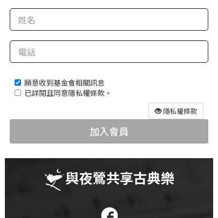
科
夜
鶯
出
版
願意收到基金會相關訊息
品
已詳閱且同意隱私權條款。
最
隱私權條款
新
加入會員
消
息
關
與夜鶯共享古典樂
於
夜
鶯