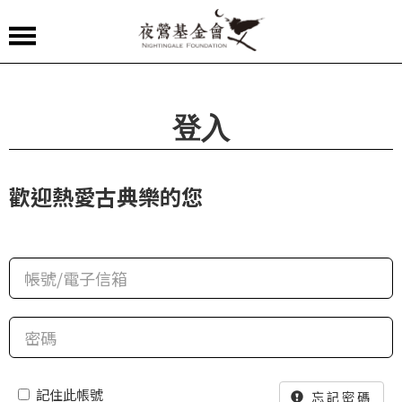
夜
鶯
嚴
登入
選
夜
歡迎熱愛古典樂的您
鶯
導
聆
夜
鶯
講
堂
記住此帳號
忘記密碼