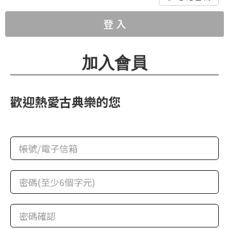
華
格
登 入
納
圖
加入會員
書
館
歡迎熱愛古典樂的您
講
師
與
藝
術
家
夜
鶯
百