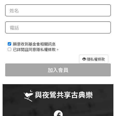
科
夜
鶯
出
版
願意收到基金會相關訊息
品
已詳閱且同意隱私權條款。
最
隱私權條款
新
加入會員
消
息
關
與夜鶯共享古典樂
於
夜
鶯