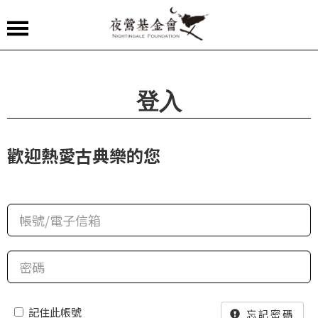
夜
鶯
嚴
登入
選
夜
歡迎熱愛古典樂的您
鶯
導
聆
夜
鶯
講
堂
記住此帳號
忘記密碼