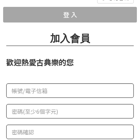
華
格
登 入
納
圖
加入會員
書
館
歡迎熱愛古典樂的您
講
師
與
藝
術
家
夜
鶯
百