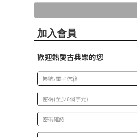
華
格
納
圖
加入會員
書
館
歡迎熱愛古典樂的您
講
師
與
藝
術
家
夜
鶯
百