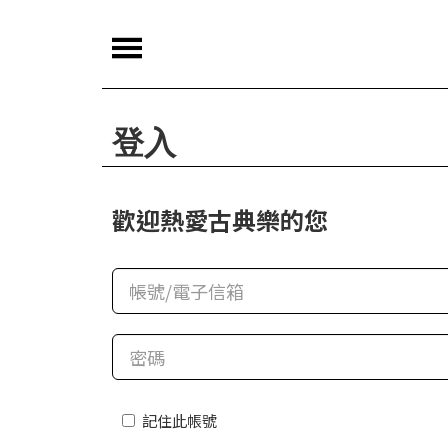
夜
鶯
嚴
登入
選
夜
歡迎熱愛古典樂的您
鶯
導
聆
夜
鶯
講
堂
記住此帳號