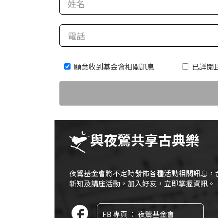
科
夜
鶯
出
願意收到基金會相關訊息
已詳閱
版
品
最
新
消
與夜鶯共享古典樂
息
關
夜鶯基金會將不定時發佈各種活動相關訊息，
於
新知及講座活動，加入好友，立即掌握資訊。
夜
鶯
FB 專頁 ： 夜鶯基金會