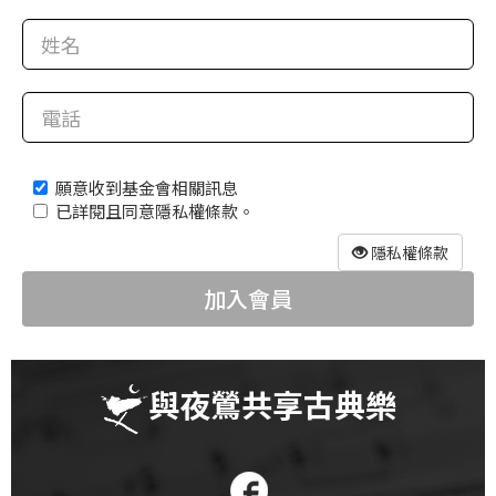
科
夜
鶯
出
版
願意收到基金會相關訊息
品
已詳閱且同意隱私權條款。
最
隱私權條款
新
加入會員
消
息
關
與夜鶯共享古典樂
於
夜
鶯