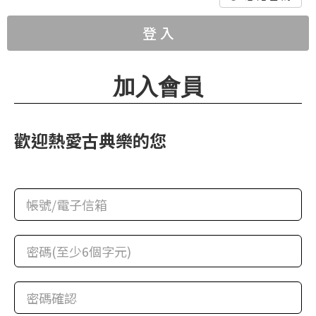
華
格
登 入
納
圖
加入會員
書
館
歡迎熱愛古典樂的您
講
師
與
藝
術
家
夜
鶯
百