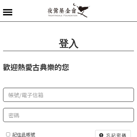
夜
鶯
嚴
登入
選
夜
歡迎熱愛古典樂的您
鶯
導
聆
夜
鶯
講
堂
記住此帳號
忘記密碼