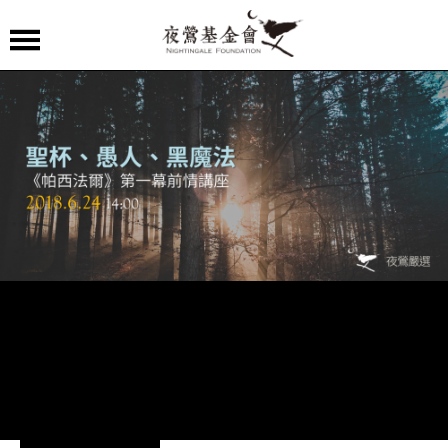
夜
鶯
嚴
選
夜
鶯
導
聆
夜
鶯
講
堂