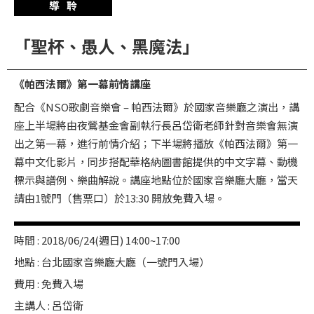
導聆
華
格
「聖杯、愚人、黑魔法」
納
圖
《帕西法爾》第一幕前情講座
書
配合《NSO歌劇音樂會 – 帕西法爾》於國家音樂廳之演出，講
館
座上半場將由夜鶯基金會副執行長呂岱衛老師針對音樂會無演
講
出之第一幕，進行前情介紹；下半場將播放《帕西法爾》第一
師
幕中文化影片，同步搭配華格納圖書館提供的中文字幕、動機
與
標示與譜例、樂曲解說。講座地點位於國家音樂廳大廳，當天
藝
請由1號門（售票口）於13:30 開放免費入場。
術
家
時間 : 2018/06/24(週日) 14:00~17:00
地點 : 台北國家音樂廳大廳（一號門入場）
夜
費用 : 免費入場
鶯
主講人 : 呂岱衛
百