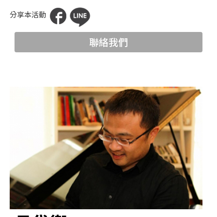
科
分享本活動
夜
聯絡我們
鶯
出
版
品
最
新
消
息
關
於
夜
鶯