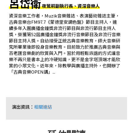
呂岱衛
基
夜鶯前副執行長、資深音樂人
金
資深音樂工作者，Muzik音樂雜誌、表演藝術雜誌主筆，
會
古典音樂台FM97.7《蒙德里安調色盤》節目主持人，連
續多年入圍廣播金鐘獎非流行節目與非流行節目主持人
聯
獎，榮獲第52屆廣播金鐘獎非流行音樂節目及非流行音樂
節目主持人獎。自幼接受正統古典音樂教育，師大音樂研
絡
究所畢業後即投身音樂教育。目前致力於推廣古典音樂與
我
百老匯音樂劇的欣賞與入門。習於用輕鬆詼諧的方式讓音
們
樂不再只是書本上的冷硬知識，更不是金字塔頂端才能欣
賞的小眾文化。近年來，除教學與廣播主持外，也開辦了
登
「古典音樂OPEN講」...
入/
加
入
會
演出資訊：
相關連結
員
回