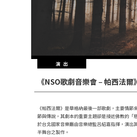
華
格
納
圖
書
館
講
演出
師
與
《NSO歌劇音樂會 – 帕西法爾
藝
術
家
《帕西法爾》是華格納最後一部歌劇，主要情節
節與傳說，其劇本的重要主題卻是接近佛教的「
夜
於台北國家音樂廳由音樂總監呂紹嘉指揮，演出
鶯
半舞台之製作。
百