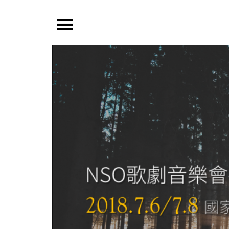
夜
鶯
嚴
選
夜
鶯
導
聆
夜
鶯
講
堂