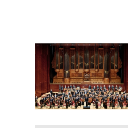
科
夜
鶯
出
版
品
最
新
消
息
關
於
夜
鶯