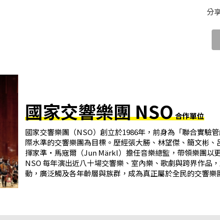
分
國家交響樂團 NSO
合作單位
國家交響樂團（NSO）創立於1986年，前身為「聯合實
際水準的交響樂團為目標。歷經張大勝、林望傑、簡文彬、呂
揮家準・馬寇爾（Jun Märkl）擔任音樂總監，帶領樂團
NSO 每年演出近八十場交響樂、室內樂、歌劇與跨界作品
動，廣泛觸及各年齡層與族群，成為真正屬於全民的交響樂團。三