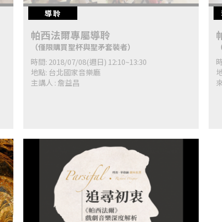
導聆
帕西法爾專屬導聆
（僅限購買聖杯與聖矛套裝者）
時間: 2018/07/08(週日) 12:10~13:30
時
地點: 台北國家音樂廳
主講人 : 詹益昌
來