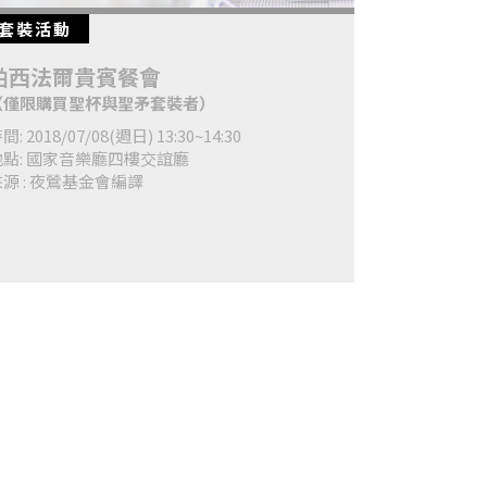
套裝活動
帕西法爾貴賓餐會
（僅限購買聖杯與聖矛套裝者）
間: 2018/07/08(週日) 13:30~14:30
地點: 國家音樂廳四樓交誼廳
源 : 夜鶯基金會編譯