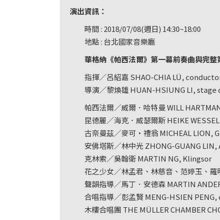
基
演出資訊：
金
時間 : 2018/07/08(週日) 14:30~18:00
會
地點 : 台北國家音樂廳
聯
華格納《帕西法爾》第一幕前奏曲與完整
絡
指揮／呂紹嘉 SHAO-CHIA LÜ, conducto
我
導演／黎煥雄 HUAN-HSIUNG LI, stage d
們
帕西法爾／威爾．哈特曼 WILL HARTMANN, 
登
昆德麗／海克．威瑟爾斯 HEIKE WESSELS,
入/
古奈曼茲／麥可‧禮翁 MICHEAL LION, 
加
安佛塔斯／林中光 ZHONG-GUANG LIN, A
入
克林索／吳翰衛 MARTIN NG, Klingsor
花之少女／林孟君、林慈音、范婷玉、羅
會
聲韻指導／馬丁．安德森 MARTIN ANDERSSO
員
合唱指導／彭孟賢 MENG-HSIEN PENG, ch
回
木樓合唱團 THE MÜLLER CHAMBER CH