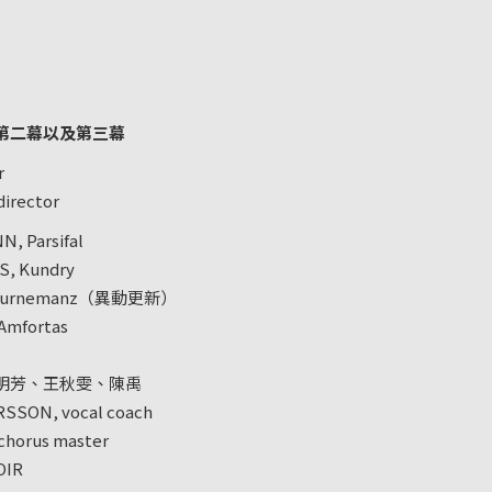
第二幕以及第三幕
r
irector
Parsifal
 Kundry
Gurnemanz（異動更新）
mfortas
明芳、王秋雯、陳禹
N, vocal coach
orus master
OIR