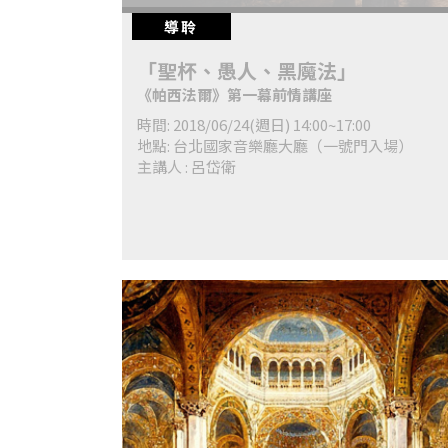
導聆
「聖杯、愚人、黑魔法」
《帕西法爾》第一幕前情講座
時間: 2018/06/24(週日) 14:00~17:00
地點: 台北國家音樂廳大廳（一號門入場）
主講人 : 呂岱衛