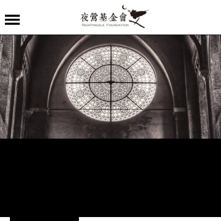
夜
鶯
嚴
選
夜
鶯
導
聆
夜
鶯
講
堂