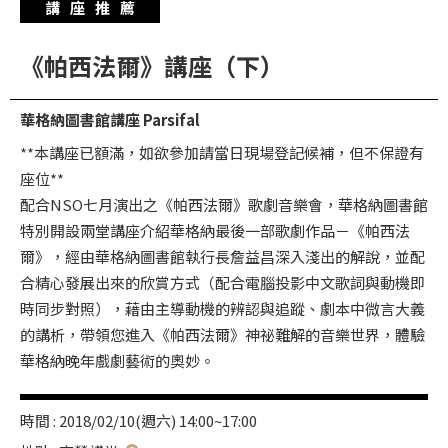
講座推薦
華
格
《帕西法爾》講座（下）
納
圖
華格納圖書館講座 Parsifal
書
**本講座已額滿，如欲參加請當日現場登記候補，但不保證有
館
座位**
講
配合NSO七月演出之《帕西法爾》歌劇音樂會，華格納圖書館
師
特別開設兩堂講座介紹華格納最後一部歌劇作品－《帕西法
與
爾》，經由華格納圖書館執行長詹益昌深入淺出的解說，並配
藝
合精心發展出來的欣賞方式（配合電腦投影中文歌詞與動機即
時同步對照），藉由主導動機的辨認與追蹤、劇本中微言大義
術
的講析，帶領您進入《帕西法爾》神祕難解的音樂世界，體驗
家
華格納晚年戲劇藝術的奧妙。
夜
鶯
時間 : 2018/02/10(週六) 14:00~17:00
百