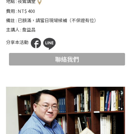
地點 : 夜鶯講堂
科
費用 : NT$ 400
夜
備註 : 已額滿，請當日現場候補（不保證有位）
鶯
主講人 : 詹益昌
出
分享本活動
版
品
聯絡我們
最
新
消
息
關
於
夜
鶯