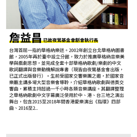
基
金
會
詹益昌
聯
已故夜鶯基金會創會執行長
絡
台灣首屈一指的華格納樂迷。2002年創立台北華格納圖書
我
館，2005年再於臺中設立分館，致力於推廣華格納音樂美
們
學與戲劇思想，並完成全套十部華格納歌劇/樂劇的中文
歌詞翻譯與音樂動機解說專書（現皆由夜鶯基金會出版，
登
已正式出版發行）。生前受國家交響樂團之邀，於國家音
入/
樂廳主講多場大型音樂會導聆，介紹華格納歌劇與德奧交
響曲，累積主持超過一千小時各類音樂講座。其翻譯整理
加
之華格納歌劇中文字幕廣泛使用於中、港、台三地之演出
入
舞台，包含2015至2018年間香港愛樂演出《指環》四部
會
曲、2016至2...
員
回