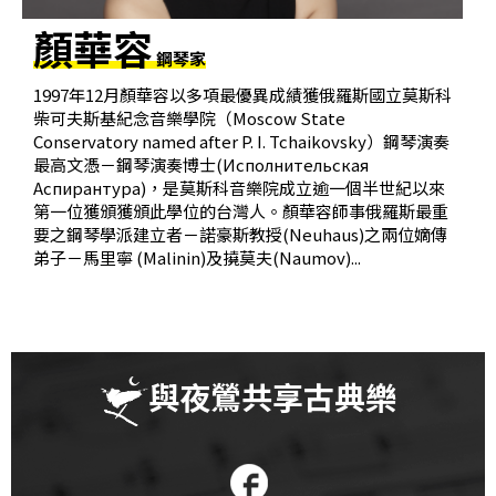
基
顏華容
金
鋼琴家
會
1997年12月顏華容以多項最優異成績獲俄羅斯國立莫斯科
柴可夫斯基紀念音樂學院（Moscow State
聯
Conservatory named after P. I. Tchaikovsky）鋼琴演奏
絡
最高文憑－鋼琴演奏博士(Исполнительская
我
Аспирантура)，是莫斯科音樂院成立逾一個半世紀以來
第一位獲頒獲頒此學位的台灣人。顏華容師事俄羅斯最重
們
要之鋼琴學派建立者－諾豪斯教授(Neuhaus)之兩位嫡傳
弟子－馬里寧 (Malinin)及撓莫夫(Naumov)...
登
入/
加
入
與夜鶯共享古典樂
會
員
回