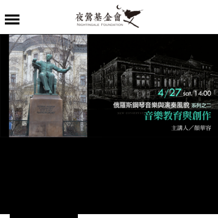
夜
鶯
嚴
選
夜
鶯
導
聆
夜
鶯
講
堂