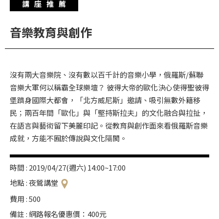
講座推薦
華
格
音樂教育與創作
納
圖
書
沒有兩大音樂院、沒有數以百千計的音樂小學，俄羅斯/蘇聯
館
音樂大軍何以稱霸全球樂壇？ 彼得大帝的歐化決心使得聖彼得
講
堡躋身國際大都會，「北方威尼斯」邀請、吸引無數外籍移
師
民；兩百年間「歐化」與「堅持斯拉夫」的文化融合與拉扯，
與
在語言與藝術留下美麗印記。從教育與創作面來看俄羅斯音樂
藝
成就，方能不囿於傳說與文化隔閡。
術
家
時間 : 2019/04/27(週六) 14:00~17:00
地點 : 夜鶯講堂
夜
費用 : 500
鶯
備註 : 網路報名優惠價：400元
百