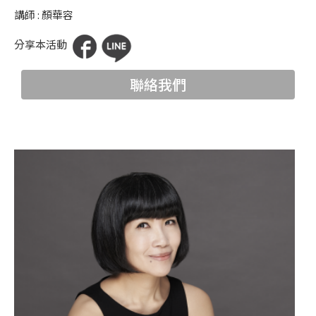
科
講師 : 顏華容
夜
分享本活動
鶯
聯絡我們
出
版
品
最
新
消
息
關
於
夜
鶯