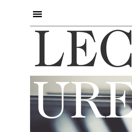
夜
鶯
LE
嚴
選
夜
鶯
導
UR
聆
夜
鶯
講
堂