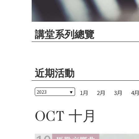
華
格
納
圖
講堂系列總覽
書
館
講
師
近期活動
與
藝
1月
2月
3月
4
術
家
OCT 十月
夜
鶯
百