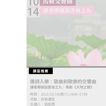
科
夜
鶯
出
版
品
最
新
消
講座推薦
息
唐詩入樂：歌曲和歌樂的交響曲
關
譯者導讀說書會之九│馬勒《大地之歌》
於
時間：2023/10/14(週六) 14:00~17:00
夜
地點：夜鶯講堂
鶯
主講人：張皓閔