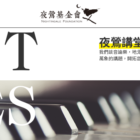
CT
夜鶯講
我們談音論樂，地
萬象的講題，開拓
ES