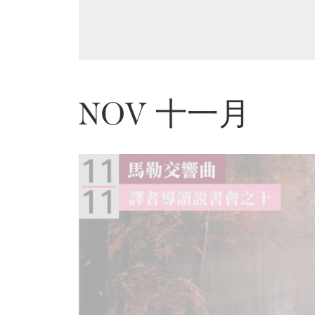
基
金
會
聯
絡
NOV 十一月
我
們
登
入/
加
入
會
員
回