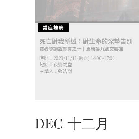
首
頁
講座推薦
死亡對我所述：對生命的深摯告別
譯者導讀說書會之十│馬勒第九號交響曲
時間：2023/11/11(週六) 14:00~17:00
地點：夜鶯講堂
主講人：張皓閔
DEC 十二月