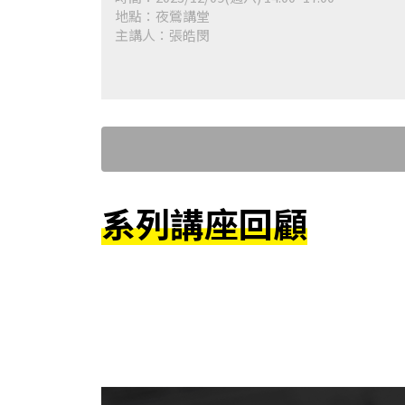
地點：夜鶯講堂
主講人：張皓閔
系列講座回顧