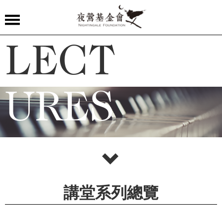
夜
LECT
鶯
嚴
選
URES
夜
鶯
導
聆
夜
鶯
講堂系列總覽
講
堂