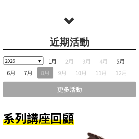
華
格
納
圖
書
近期活動
館
1月
2月
3月
4月
5月
講
師
6月
7月
8月
9月
10月
11月
12月
與
藝
更多活動
術
家
系列講座回顧
夜
鶯
百