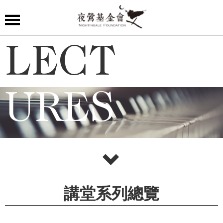
夜
LECT
鶯
嚴
選
URES
夜
鶯
導
聆
夜
鶯
講堂系列總覽
講
堂