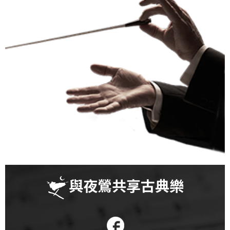
科
夜
鶯
出
版
品
最
新
消
息
關
與夜鶯共享古典樂
於
夜
鶯