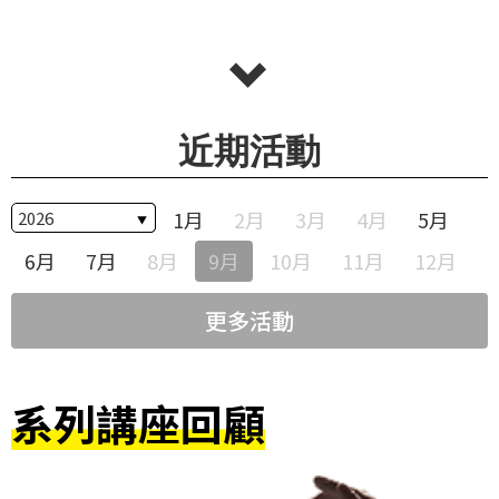
華
格
納
圖
書
近期活動
館
1月
2月
3月
4月
5月
講
師
6月
7月
8月
9月
10月
11月
12月
與
藝
更多活動
術
家
系列講座回顧
夜
鶯
百