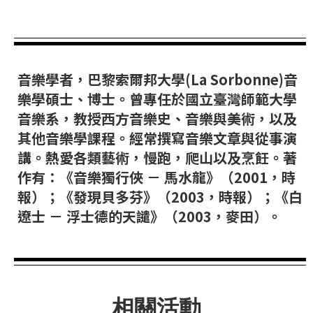
華
格
納
圖
音樂學者，巴黎索爾邦大學(La Sorbonne)音
書
樂學碩士、博士。曾專任於國立臺灣師範大學
館
音樂系，教授西方音樂史、音樂與美術，以及
其他音樂學課程。經常撰寫音樂文章與從事演
講
講。熱愛各類藝術，慢跑，爬山以及烹飪。著
師
作有：《音樂獨行俠 － 馬水龍》（2001，時
與
報）；《發現貝多芬》（2003，時報）；《白
藝
遼士 － 浮士德的天譴》（2003，麥田）。
術
家
夜
鶯
相關活動
百