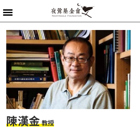
夜
鶯
嚴
選
夜
鶯
導
聆
夜
鶯
陳漢金
教授
講
堂