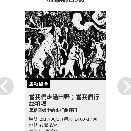
科
夜
鶯
出
版
品
最
新
消
馬勒協會
息
當我們走過田野；當我們行
關
經墳場
於
馬勒音樂中的進行曲運用
夜
時間: 2017/06/17(週六) 14:00~17:00
地點: 夜鶯講堂
鶯