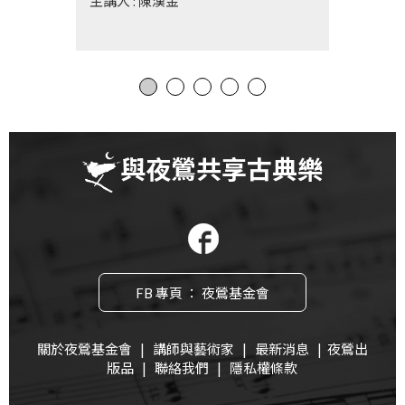
主講人 : 陳漢金
基
金
會
聯
絡
我
與夜鶯共享古典樂
們
登
入/
加
入
FB 專頁 ： 夜鶯基金會
會
員
關於夜鶯基金會
|
講師與藝術家
|
最新消息
|
夜鶯出
版品
|
聯絡我們
|
隱私權條款
回