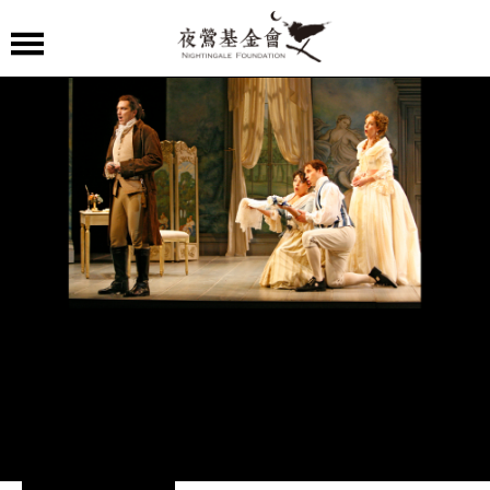
夜
鶯
嚴
選
夜
鶯
導
聆
夜
鶯
講
堂