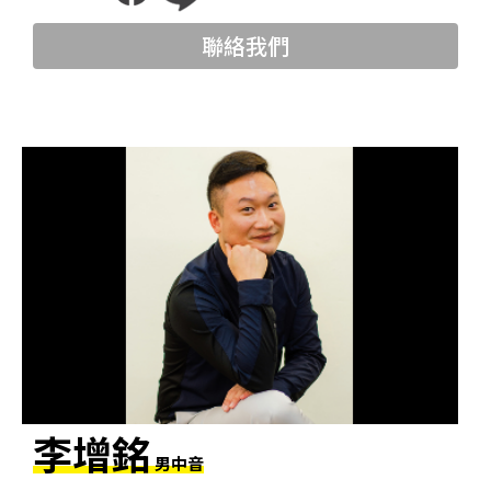
科
聯絡我們
夜
鶯
出
版
品
最
新
消
息
關
於
李增銘
夜
男中音
鶯