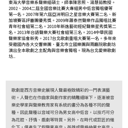
東海大學音樂系聲樂組碩士，師事陳思照、湯慧茹教授。
基
2002、2004二屆全國音樂比賽大專組男中低音獨唱優等
金
第一名。2007年第六屆亞洲明日之星音樂大賽第二名、新
會
加坡賽區評審團優秀獎。2009年蕭泰然聲樂作品獨唱比賽
青年社會組第二名。2010年新逸藝術經紀聲樂星秀獎第二
聯
名。2013年台語聲樂大賽社會組第三名。2014中華民國
聲樂家協會新秀。2017台北歌劇重唱大賽第一名。多年來
絡
受邀國內各大交響樂團、臺北市立國樂團與兩廳院歌劇坊
我
演出全本歌劇之主配角與音樂會獨唱。現為台北愛樂歌劇
們
坊...
登
入/
加
歌劇是西方音樂史展現人聲最極致精彩的一門表演藝
入
術。人聲也在作曲家與劇作家的精雕細琢下，逐漸被音
會
樂史學家與聲樂教育家有系統的畫分為各種不同的聲
員
種。因此聲種以音域可分為男女高中低音，以技巧可分
為花腔、抒情、戲劇等特質。另外，在時代或巨匠的催
回
化下，便產生了假聲男高音、英雄或華格納男女高音、