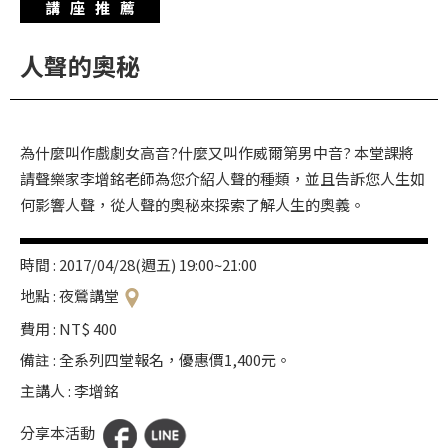
講座推薦
華
格
人聲的奧秘
納
圖
書
為什麼叫作戲劇女高音?什麼又叫作威爾第男中音? 本堂課將
館
請聲樂家李增銘老師為您介紹人聲的種類，並且告訴您人生如
講
何影響人聲，從人聲的奧秘來探索了解人生的奧義。
師
與
時間 : 2017/04/28(週五) 19:00~21:00
藝
地點 : 夜鶯講堂
術
費用 : NT$ 400
家
備註 : 全系列四堂報名，優惠價1,400元。
夜
主講人 : 李增銘
鶯
分享本活動
百