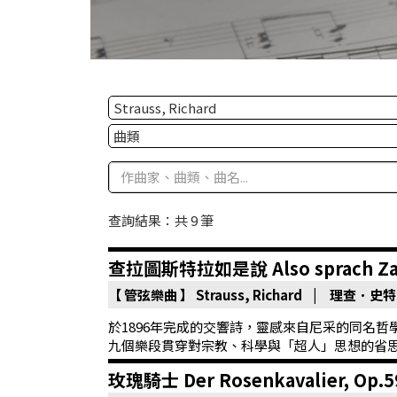
華
格
納
圖
書
館
講
師
查詢結果：共 9 筆
與
藝
查拉圖斯特拉如是說 Also sprach Zarat
術
【 管弦樂曲 】
Strauss, Richard | 理查．史
家
於1896年完成的交響詩，靈感來自尼采的同名
夜
九個樂段貫穿對宗教、科學與「超人」思想的省
鶯
玫瑰騎士 Der Rosenkavalier, Op.5
百