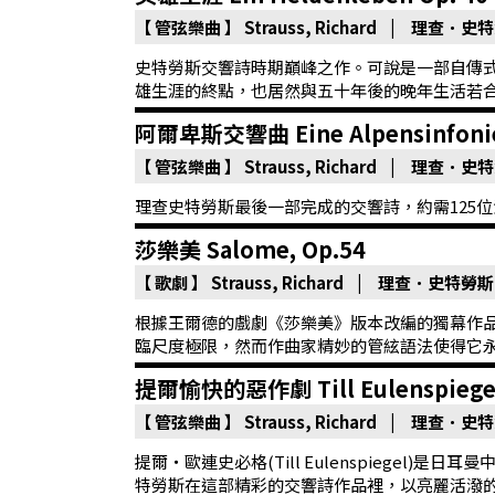
基
【 管弦樂曲 】
Strauss, Richard | 理查．史
金
史特勞斯交響詩時期巔峰之作。可說是一部自傳
會
雄生涯的終點，也居然與五十年後的晚年生活若
聯
阿爾卑斯交響曲 Eine Alpensinfonie (
絡
【 管弦樂曲 】
Strauss, Richard | 理查．史
我
理查史特勞斯最後一部完成的交響詩，約需125
們
莎樂美 Salome, Op.54
登
【 歌劇 】
Strauss, Richard | 理查．史特勞斯
入/
根據王爾德的戲劇《莎樂美》版本改編的獨幕作
加
臨尺度極限，然而作曲家精妙的管絃語法使得它
入
提爾愉快的惡作劇 Till Eulenspiegels 
會
員
【 管弦樂曲 】
Strauss, Richard | 理查．史
提爾・歐連史必格(Till Eulenspiegel
回
特勞斯在這部精彩的交響詩作品裡，以亮麗活潑