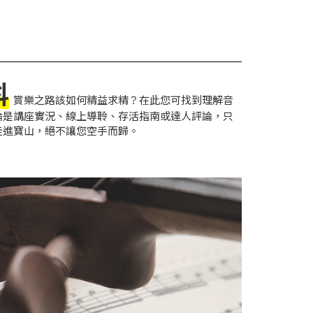
科
賞樂之路該如何精益求精？在此您可找到理解音
論是講座實況、線上導聆、存活指南或達人評論，只
走進寶山，絕不讓您空手而歸。