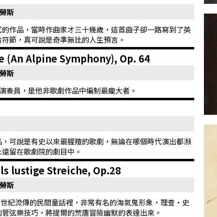
特勞斯
式的作品，當時作曲家才三十幾歲，這首曲子卻一路寫到了英
合符節，真可說是奇準無比的人生預言。
An Alpine Symphony), Op. 64
特勞斯
位演奏員，是他非歌劇作品中編制最龐大者。
品，可說是有史以來最腥羶的歌劇，無論在哪個時代演出都瀕
永遠留在歌劇院的劇目中。
lustige Streiche, Op.28
特勞斯
)是日耳曼中世紀流傳的民間童話裡，非常有名的淘氣鬼形象，理查・史
的管弦樂技巧，將提爾的荒唐冒險幽默的表達出來。