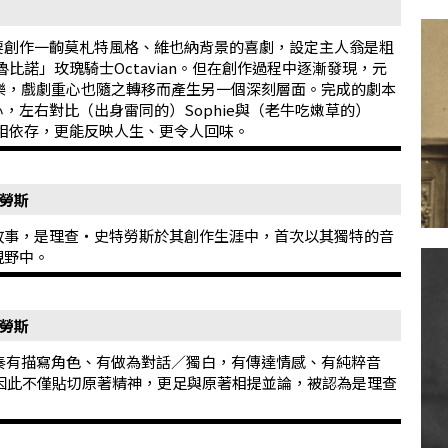
要創作一齣莫札特風格、維也納背景的喜劇，設定主人翁是粗
比諾」玫瑰騎士Octavian。但在創作過程中逐漸發現，元
貴的音樂，戲劇重心也隨之轉移而產生另一個深刻層面。完成的劇本
，左右對比（出身雷同的）Sophie與（老牛吃嫩草的）
互相依存，更能反映人生、更令人回味。
特勞斯
故事，是理查‧史特勞斯於其創作生涯中，首次以其獨特的音
視野中。
特勞斯
變奏有描寫角色、有做為對話／獨白，有傳達情感、有純粹音
因此不僅貼切原著精神，更足與原著相提並論，被認為是理查