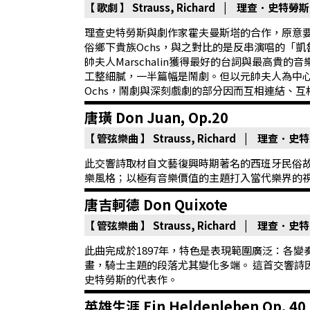
【 歌劇 】
Strauss, Richard | 理查．史特勞斯
科
理查史特勞斯與劇作家霍夫曼斯塔的合作，原意
夜
俗鄉下貴族Ochs，與之對比的是反串演唱的「凱魯
帥夫人Marschalin獲得最好的台詞與最高
鶯
工整細膩，一半篇幅是鬧劇。但以元帥夫人為中心
出
Ochs，鬧劇與深刻戲劇的部分因而互相連結、
版
唐璜 Don Juan, Op.20
品
【 管弦樂曲 】
Strauss, Richard | 理查．史
最
此交響詩取材自文藝復興時期著名的西班牙民俗
新
樂風格；以極有音樂價值的主題打入當代樂界的
消
唐吉軻德 Don Quixote
息
【 管弦樂曲 】
Strauss, Richard | 理查．史
關
此曲完成於1897年，特色是表現範圍廣泛：各
於
畫，騎士主題的段落尤其變化多端。 這首交響詩
夜
史特勞斯的代表作。
鶯
英雄生涯 Ein Heldenleben Op. 40