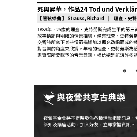
首
死與昇華，作品24 Tod und Verkläru
頁
【 管弦樂曲 】
Strauss, Richard | 理查．史
1889年，25歲的理查．史特勞斯完成生平的
故事情節與明確的情景描繪，僅有理查．史特勞
交響詩所寫下某些情節描述加以擴充改編而成的
對音樂的角度來欣賞。年輕的理查．史特勞斯為
家實際所要賦予的音樂意涵，相信還是能讓許多
與夜鶯共享古典樂
夜鶯基金會將不定時發佈各種活動相關訊息，
新知及講座活動，加入好友，立即掌握資訊。