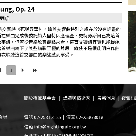
ng, Op. 24
特勞斯
第三首交響詩《死與昇華》。這首交響曲特別之處在於沒有詳盡的
斯在樂曲完成後委託詩人里特因應理查．史特勞斯自己為這首
敘事詩。但若從音樂欣賞觀點來看，這首交響詩其實也能從絕
這首樂曲寫下了某些精彩至極的片段，縱使不是很能明白作曲
初次聆聽這首交響曲的樂迷感到享受。
1
關於夜鶯基金會
|
講師與藝術家
|
最新消息
|
夜鶯出
音樂
電話 02-2531 3125 | 傳真 02-2536 8018
信箱 info@nightingale.org.tw
台北市中山區10451錦州街28號5樓