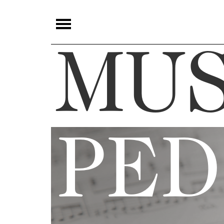
夜
鶯
MUS
嚴
選
夜
鶯
導
PED
聆
夜
鶯
講
堂