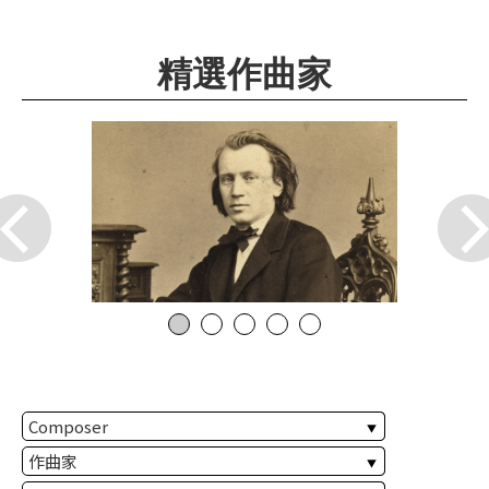
華
格
精選作曲家
納
圖
書
館
講
師
與
藝
術
家
夜
鶯
百