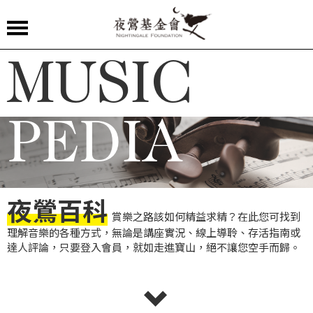
夜
MUSIC
鶯
嚴
選
PEDIA
夜
鶯
導
夜鶯百科
聆
賞樂之路該如何精益求精？在此您可找到
理解音樂的各種方式，無論是講座實況、線上導聆、存活指南或
夜
達人評論，只要登入會員，就如走進寶山，絕不讓您空手而歸。
鶯
講
堂