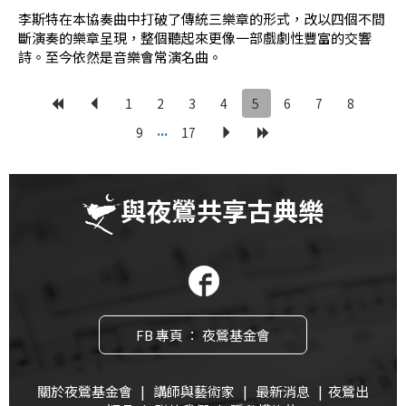
李斯特在本協奏曲中打破了傳統三樂章的形式，改以四個不間
斷演奏的樂章呈現，整個聽起來更像一部戲劇性豐富的交響
詩。至今依然是音樂會常演名曲。
1
2
3
4
5
6
7
8
...
9
17
與夜鶯共享古典樂
FB 專頁 ： 夜鶯基金會
關於夜鶯基金會
|
講師與藝術家
|
最新消息
|
夜鶯出