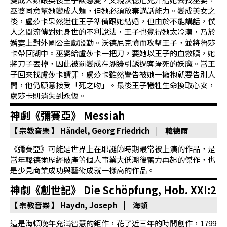
首
巫婆同意幫她變成人類，但她必須放棄講話能力。變成美女之
頁
後，盧莎卡果然迷住王子準備跟她結婚，但由於不能講話，僕
人之間流傳對她身世的不利說法，王子也覺得她太冷漠，乃於
婚宴上對外國公主獻殷勤。沃德尼克憤而攻擊王子，並將魯莎
卡帶回湖中。巫婆給盧莎卡一把刀，要她以王子的血救贖，她
將刀子丟掉，因此被罰變成在湖邊引誘過客淹死的妖魔。當王
子回來找盧莎卡請罪，盧莎卡雖然警告被她一擁抱就要告別人
間，他仍願意接受「死之吻」。最後王子犧牲生命換取心安，
盧莎卡則消失到永恆。
神劇《彌賽亞》 Messiah
【 宗教音樂 】
Händel, Georg Friedrich | 韓德爾
《彌賽亞》可能是世界上在耶誕節時期最常被上演的作品，是
當年韓德爾歷經破產等個人事業大低潮後奮力再起的傑作，也
是少見商業成功與藝術成就一樣高的作品。
神劇《創世記》 Die Schöpfung, Hob. XXI:2
【 宗教音樂 】
Haydn, Joseph | 海頓
這是海頓晚年充滿智慧的鉅作，花了近三年的時間創作，1799