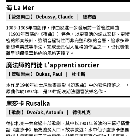
基
海 La Mer
金
【 管弦樂曲 】
Debussy, Claude | 德布西
會
1903~1905年間創作，作曲家進一步發展前一首管絃樂曲
聯
（1901年首演的《夜曲》）特色，以更靈活的調式安排、更精
密的節奏設計、強調音程特性而非完整和弦的音響、追求多聲
絡
部線條美感等手法，完成最具個人風格的作品之一，也代表他
我
離早期偶像華格納的風格更遠了。
們
魔法師的門徒 L'apprenti sorcier
登
【 管弦樂曲 】
Dukas, Paul | 杜卡斯
入/
本作是1940年迪士尼動畫電影《幻想曲》中的著名段落之一，
加
原曲作於1897年，是19世紀晚期法國管弦樂名作。
入
盧莎卡 Rusalka
會
【 歌劇 】
Dvořak, Antonín | 德佛札克
員
德佛札克一共寫過十部歌劇，其中以1901年首演的三幕抒情童
回
話《盧莎卡》最為膾炙人口。故事敘述：水中仙子盧莎卡想要
變成人類跟英俊王子談戀愛，父親沃德尼克介紹她去找巫婆，