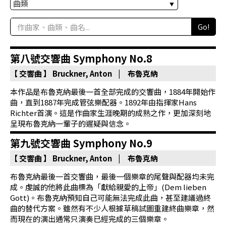
科
Go!
夜
鶯
第八號交響曲 Symphony No.8
出
版
【 交響曲 】
Bruckner, Anton | 布魯克納
品
本作品是布魯克納最後一首全部完成的交響曲，1884年開始作
曲，直到1887年完成管弦樂配器。1892年由指揮家Hans
最
Richter首演。這是作曲家生涯晚期的成熟之作，更加深刻地
呈現布魯克納一輩子的遲疑與信念。
新
消
第九號交響曲 Symphony No.9
息
【 交響曲 】
Bruckner, Anton | 布魯克納
關
布魯克納最後一首交響曲，最後一個樂章的尾聲與配器均未完
成。虔誠的他將此曲標為「獻給親愛的上帝」(Dem lieben
於
Gott)。布魯克納預知自己可能無法完成此曲，甚至建議過終
夜
曲的替代方案。雖然有不少人根據草稿試圖重建終曲樂章，然
鶯
而現在的演出通常只演奏已經完成的三個樂章。