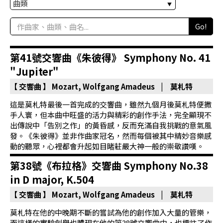
科
Go!
夜
鶯
第41號交響曲《朱彼得》 Symphony No. 41
出
"Jupiter"
版
品
【 交響曲 】
Mozart, Wolfgang Amadeus | 莫札特
這是莫札特最後一首完成的交響曲，雖然九個月後莫札特便撒
最
手人寰，但本曲中旺盛的活力與精彩的創作手法，完全顯現不
新
出傳說中「告別之作」的黃昏感，反而充滿自我挑戰的意氣風
發。《朱彼得》並非作曲家冠名，然而每個被其中精妙音樂感
消
動的聽眾，心裡都會升起如目睹莊嚴大神一般的崇敬讚嘆。
息
第38號《布拉格》交響曲 Symphony No.38
關
in D major, K.504
於
【 交響曲 】
Mozart, Wolfgang Amadeus | 莫札特
夜
莫札特在他的中晚期不斷的嘗試為他的創作加入大量的管樂，
鶯
而這樣的實驗創舉也體現在他的第38號交響曲中，也標註了作