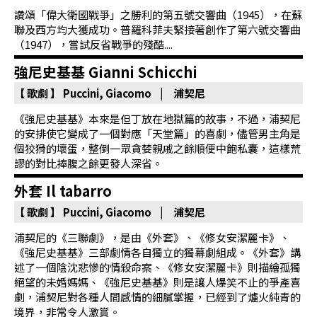
首
讚頌「偉大衛國戰爭」之勝利的第五號交響曲（1945），在蘇
頁
聯及西方均大獲成功。普羅科菲夫緊接著創作了第六號交響曲
（1947），嘗試反省戰爭的殘酷....
強尼史基基 Gianni Schicchi
【 歌劇 】
Puccini, Giacomo | 浦契尼
《強尼史基基》本來是但丁放在地獄篇的故事，不過，浦契尼
的安排使它變成了一個對應「天堂篇」的喜劇，儘管男主角是
個狡猾的壞蛋，整倒一眾貪婪親戚之餘順便中飽私囊，這樣荒
謬的對比捧腹之餘更發人深省。
外套 Il tabarro
【 歌劇 】
Puccini, Giacomo | 浦契尼
浦契尼的《三聯劇》，是由《外套》、《修女安潔麗卡》、
《強尼史基基》三部劇情各自獨立的獨幕劇組成。《外套》講
述了一個陰沈悲慘的情殺命案、《修女安潔麗卡》則描繪孤獨
絕望的未婚媽媽、《強尼史基基》則是讓人爆笑不止的爭產喜
劇，浦契尼對各種人間感情的細膩掌握，已經到了爐火純青的
境界，非常令人激賞。