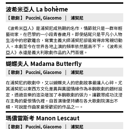
波希米亞人 La bohème
【 歌劇 】
Puccini, Giacomo | 浦契尼
《波希米亞人》是浦契尼成熟期的名作，情節就只是一群年輕
藝術家，在巴黎的一小段青春歲月。即使結尾只是平凡小人物
生活中的悲歡離合，寫實主義大師浦契尼卻能寫得非常親切動
人。本劇至今在世界各地上演的頻率依然居高不下，《波希米
亞人》永遠是義大利歌劇作品的入門首選。
蝴蝶夫人 Madama Butterfly
【 歌劇 】
Puccini, Giacomo | 浦契尼
在浦契尼的歌劇中，又以蝴蝶夫人的悲劇故事最讓人心碎。尤
其浦契尼以東西方文化差異與異國情緣作為本齣歌劇的題材設
定，透過音樂的渲染增加了本齣歌劇的張力。讓觀眾成功沈浸
在主角的愛恨情仇裡，自首演後便持續在各大歌劇院演出不
綴，可說是作曲家最受歡迎的作品之一。
瑪儂雷斯考 Manon Lescaut
【 歌劇 】
Puccini, Giacomo | 浦契尼