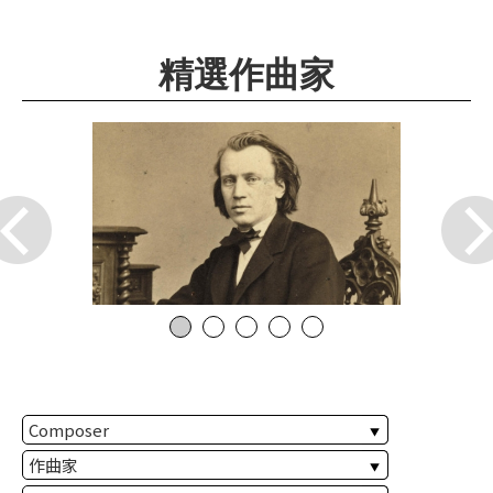
華
格
精選作曲家
納
圖
書
館
講
師
與
藝
術
家
夜
鶯
百