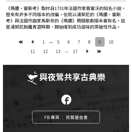
《瑪儂・雷斯考》取材自1731年法國作家普雷沃的知名小說。
歷來有許多不同版本的改編，但就以浦契尼的《瑪儂・雷斯
考》與法國作曲家馬斯奈的《瑪儂》兩個歌劇版本最有名。這
是浦契尼脫離青澀時期，開始嚐到成功滋味的突破性作品。
...
1
5
6
7
8
9
10
...
11
12
13
17
與夜鶯共享古典樂
FB 專頁 ： 夜鶯基金會