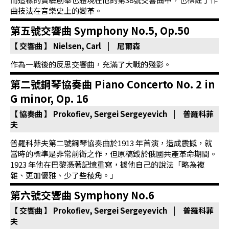
基
曲技法在音樂史上的變革。
金
第五號交響曲 Symphony No.5, Op.50
會
【 交響曲 】
Nielsen, Carl | 尼爾森
聯
作為一戰後的反思交響曲，充滿了大戰的殘影。
絡
第二號鋼琴協奏曲 Piano Concerto No. 2 in
我
G minor, Op. 16
們
【 協奏曲 】
Prokofiev, Sergei Sergeyevich | 普羅科菲
登
夫
入/
普羅科菲夫第二號鋼琴協奏曲於1913 年首演，造成震撼，就
加
當時的標準是非常前衛之作，但原稿毀於俄國共產革命期間。
入
1923 年他在巴黎憑著記憶重寫，據他自己的說法「略為複
雜、更加優雅、少了些稜角。」
會
員
第六號交響曲 Symphony No.6
【 交響曲 】
Prokofiev, Sergei Sergeyevich | 普羅科菲
回
夫