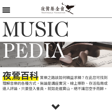
夜
MUSIC
鶯
嚴
選
PEDIA
夜
鶯
導
夜鶯百科
聆
賞樂之路該如何精益求精？在此您可找到
理解音樂的各種方式，無論是講座實況、線上導聆、存活指南或
夜
達人評論，只要登入會員，就如走進寶山，絕不讓您空手而歸。
鶯
講
堂