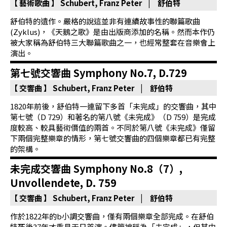
首
【 藝術歌曲 】
Schubert, Franz Peter | 舒伯特
頁
舒伯特的遺作。嚴格的說這並非有連續故事性的聯篇歌曲
(Zyklus)，《天鵝之歌》是由出版商添加的名稱。然而本作仍
被大家稱為舒伯特三大聯篇歌曲之一，也經常整套在音樂會上
演出。
第七號交響曲 Symphony No.7, D.729
【 交響曲 】
Schubert, Franz Peter | 舒伯特
1820年前後，舒伯特一連留下多首「未完成」的交響曲，其中
第七號（D 729）和著名的第八號《未完成》（D 759）是完成
度較高、較具藝術價值的兩首。不同於第八號《未完成》僅留
下兩個完整樂章的情形，第七號交響曲的四個樂章都已有完整
的架構。
未完成交響曲 Symphony No.8（7）,
Unvollendete, D. 759
【 交響曲 】
Schubert, Franz Peter | 舒伯特
作於1822年的b小調交響曲，僅有兩個樂章全部完成。在舒伯
特死後37年才重見天日首演。儘管被稱為「未完成」，但其中