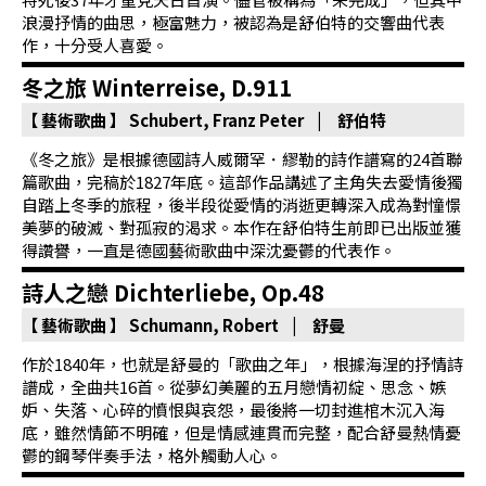
浪漫抒情的曲思，極富魅力，被認為是舒伯特的交響曲代表
作，十分受人喜愛。
冬之旅 Winterreise, D.911
【 藝術歌曲 】
Schubert, Franz Peter | 舒伯特
《冬之旅》是根據德國詩人威爾罕．繆勒的詩作譜寫的24首聯
篇歌曲，完稿於1827年底。這部作品講述了主角失去愛情後獨
自踏上冬季的旅程，後半段從愛情的消逝更轉深入成為對憧憬
美夢的破滅、對孤寂的渴求。本作在舒伯特生前即已出版並獲
得讚譽，一直是德國藝術歌曲中深沈憂鬱的代表作。
詩人之戀 Dichterliebe, Op.48
【 藝術歌曲 】
Schumann, Robert | 舒曼
作於1840年，也就是舒曼的「歌曲之年」，根據海涅的抒情詩
譜成，全曲共16首。從夢幻美麗的五月戀情初綻、思念、嫉
妒、失落、心碎的憤恨與哀怨，最後將一切封進棺木沉入海
底，雖然情節不明確，但是情感連貫而完整，配合舒曼熱情憂
鬱的鋼琴伴奏手法，格外觸動人心。