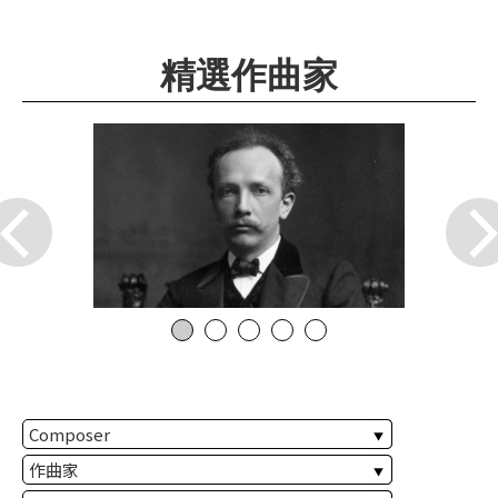
華
格
精選作曲家
納
圖
書
館
講
師
與
藝
術
家
夜
鶯
百