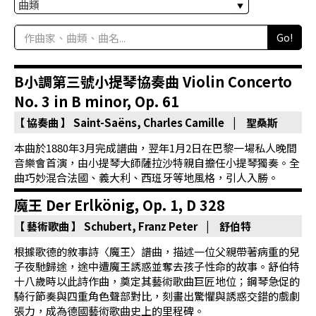
科
Go!
夜
鶯
B小調第三號小提琴協奏曲 Violin Concerto
出
No. 3 in B minor, Op. 61
版
品
【 協奏曲 】
Saint-Saëns, Charles Camille | 聖桑斯
本曲於1880年3月完成譜曲，翌年1月2日在巴黎一場私人晚間
最
音樂會首演，由小提琴大師薩拉沙特親自擔任小提琴獨奏。全
新
曲巧妙混合法國、義大利、西班牙等地風格，引人入勝。
消
魔王 Der Erlkönig, Op. 1, D 328
息
【 藝術歌曲 】
Schubert, Franz Peter | 舒伯特
關
根據歌德的敘事詩〈魔王〉譜曲，描述一位父親帶著病重的兒
於
子夜馳歸途，途中遭魔王誘惑並奪去孩子性命的故事。舒伯特
十八歲時以此詩作曲，奠定其藝術歌曲巨匠地位；鋼琴急促的
夜
騎行節奏與四重角色聲部對比，刻畫出驚懼與誘惑交錯的戲劇
鶯
張力，成為德國藝術歌曲史上的里程碑。