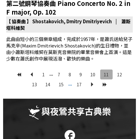
第二號鋼琴協奏曲 Piano Concerto No. 2 in
F major, Op. 102
【 協奏曲 】
Shostakovich, Dmitry Dmitriyevich | 蕭斯
塔科維契
此曲由短小的三個樂章組成，完成於1957年，是蕭氏送給兒子
馬克辛(Maxim Dmitrievich Shostakovich)的生日禮物，並
由小蕭斯塔科維契在莫斯克音樂院的畢業音樂會上首演。這是
少數在蕭氏創作中展現活潑、歡快的樂曲。
...
1
7
8
9
10
11
12
...
13
14
15
17
與夜鶯共享古典樂