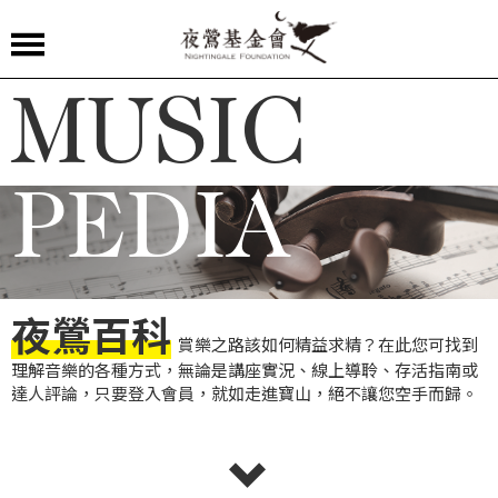
夜
MUSIC
鶯
嚴
選
PEDIA
夜
鶯
導
夜鶯百科
聆
賞樂之路該如何精益求精？在此您可找到
理解音樂的各種方式，無論是講座實況、線上導聆、存活指南或
夜
達人評論，只要登入會員，就如走進寶山，絕不讓您空手而歸。
鶯
講
堂