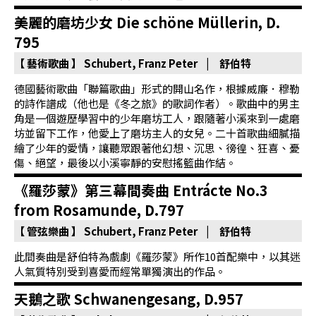
基
美麗的磨坊少女 Die schöne Müllerin, D.
金
795
會
【 藝術歌曲 】
Schubert, Franz Peter | 舒伯特
聯
德國藝術歌曲「聯篇歌曲」形式的開山名作，根據威廉．穆勒
絡
的詩作譜成（他也是《冬之旅》的歌詞作者）。歌曲中的男主
我
角是一個遊歷學習中的少年磨坊工人，跟隨著小溪來到一處磨
坊並留下工作，他愛上了磨坊主人的女兒。二十首歌曲細膩描
們
繪了少年的愛情，讓聽眾跟著他幻想、沉思、徬徨、狂喜、憂
傷、絕望，最後以小溪寧靜的安慰搖籃曲作結。
登
入/
《羅莎蒙》第三幕間奏曲 Entrácte No.3
加
from Rosamunde, D.797
入
【 管弦樂曲 】
Schubert, Franz Peter | 舒伯特
會
此間奏曲是舒伯特為戲劇《羅莎蒙》所作10首配樂中，以其迷
員
人氣質特別受到喜愛而經常單獨演出的作品。
天鵝之歌 Schwanengesang, D.957
回