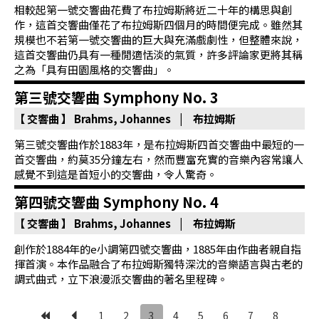
相較起第一號交響曲花費了布拉姆斯將近二十年的構思與創
作，這首交響曲僅花了布拉姆斯四個月的時間便完成。雖然其
規模也不若第一號交響曲的巨大與充滿戲劇性，但整體來說，
這首交響曲仍具有一種閒適恬淡的氣質，許多評論家更將其稱
之為「具有田園風格的交響曲」。
第三號交響曲 Symphony No. 3
【 交響曲 】
Brahms, Johannes | 布拉姆斯
第三號交響曲作於1883年，是布拉姆斯四首交響曲中最短的一
首交響曲，約莫35分鐘左右，然而豐富充實的音樂內容常讓人
感覺不到這是首短小的交響曲，令人驚奇。
第四號交響曲 Symphony No. 4
【 交響曲 】
Brahms, Johannes | 布拉姆斯
創作於1884年的e小調第四號交響曲，1885年由作曲者親自指
揮首演。本作品融合了布拉姆斯獨特深沈的音樂語言與古老的
調式曲式，立下浪漫派交響曲的著名里程碑。
1
2
3
4
5
6
7
8