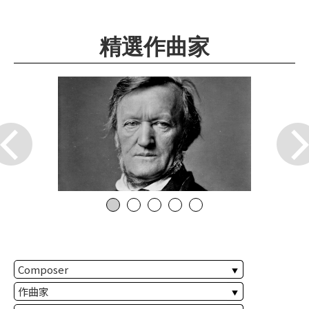
華
格
精選作曲家
納
圖
書
館
講
師
與
藝
術
家
夜
鶯
百