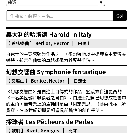
科
Go!
夜
鶯
義大利的哈洛德 Harold in Italy
出
版
【 管弦樂曲 】
Berlioz, Hector | 白遼士
品
白遼士的主要管弦樂作品之一，很奇特地以中提琴為主要獨奏
樂器，顯示作曲家的卓越想像力與配器手法。
最
幻想交響曲 Symphonie fantastique
新
【 交響曲 】
Berlioz, Hector | 白遼士
消
息
《幻想交響曲》是白遼士自傳式的作品，靈感來自迪昆西的
《一名英國鴉片吸食者之自白》。白遼士把自己幻想成是書中
關
的主角，而音樂上的主軸則是由「固定樂思」（idée fixe）所
貫穿，在19世紀初期是相當具前瞻性的創作手法。
於
夜
採珠者 Les Pêcheurs de Perles
鶯
【 歌劇 】
Bizet, Georges | 比才