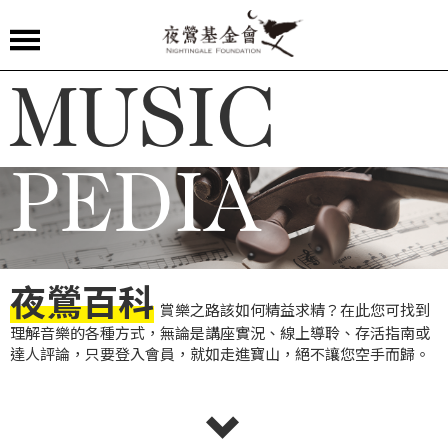
夜
MUSIC
鶯
嚴
選
PEDIA
夜
鶯
導
夜鶯百科
聆
賞樂之路該如何精益求精？在此您可找到
理解音樂的各種方式，無論是講座實況、線上導聆、存活指南或
夜
達人評論，只要登入會員，就如走進寶山，絕不讓您空手而歸。
鶯
講
堂