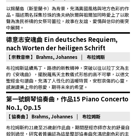
基
以錫蘭島（斯里蘭卡）為背景，充滿異國風格與地方色彩的作
金
品。描述兩名採集珍珠的漁夫納狄爾與祖爾加同時愛上了以歌
會
聲為漁民祈禱的女祭司蕾拉，故事在友誼、愛情與信仰的衝突
中展開。
聯
德意志安魂曲 Ein deutsches Requiem,
絡
nach Worten der heiligen Schrift
我
【 宗教音樂 】
Brahms, Johannes | 布拉姆斯
們
布拉姆斯延續馬丁•路德的新教精神，突破以往以拉丁文為主
登
的《安魂曲》，擺脫羅馬天主教儀式形態的高不可攀，以德文
入/
聖經金句譜曲，充滿了人性化的溫暖特質，安慰哀傷的心靈，
感謝讚美上帝的慈愛，期待未來的希望。
加
入
第一號鋼琴協奏曲，作品15 Piano Concerto
會
No.1, Op.15
員
【 協奏曲 】
Brahms, Johannes | 布拉姆斯
布拉姆斯約21歲至25歲創作此曲，期間歷經亦師亦友的舒曼自
回
殺到過世，研究者普遍認為這是整部協奏曲充滿悲劇色彩的主